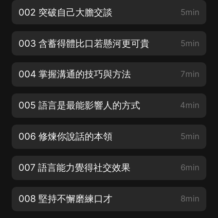
002 突破自己大膽交談
5min
003 含蓄得體比口若懸河更可貴
5min
004 掌握溝通的技巧與方法
7min
005 語言是最能影響人的方式
4min
006 修煉你說話的本領
5min
007 語言能力覺得社交效果
6min
008 堅持不懈磨練口才
8min