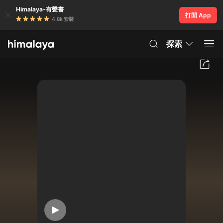
Himalaya-有聲書
打開 App
4.8k 安裝
探索