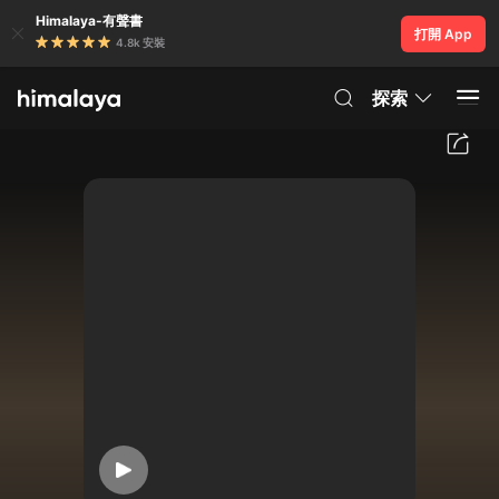
Himalaya-有聲書
打開 App
4.8k 安裝
探索