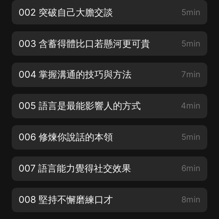
002 突破自己大膽交談
5min
003 含蓄得體比口若懸河更可貴
5min
004 掌握溝通的技巧與方法
7min
005 語言是最能影響人的方式
4min
006 修煉你說話的本領
5min
007 語言能力覺得社交效果
6min
008 堅持不懈磨練口才
8min