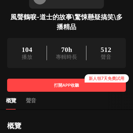
風聲鶴唳-道士的故事\驚悚懸疑搞笑\多
播精品
104
70h
512
播放
專輯時長
聲音
新人領7天免費試用
打開APP收聽
概覽
聲音
概覽