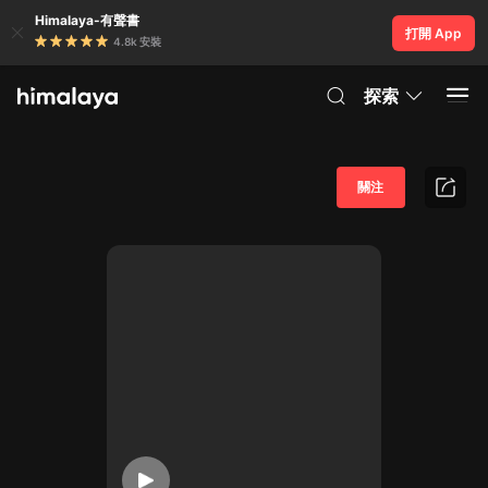
Himalaya-有聲書
打開 App
4.8k 安裝
探索
關注