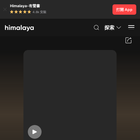
Himalaya-有聲書
打開 App
4.8k 安裝
探索