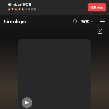
Himalaya-有聲書
打開 App
4.8k 安裝
探索