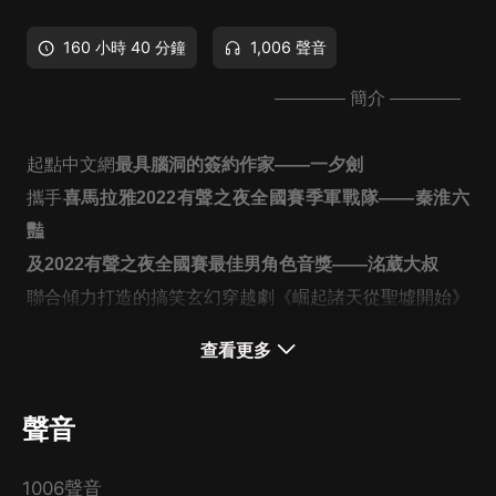
160 小時 40 分鐘
1,006 聲音
———— 簡介 ————
起點中文網
最
具腦洞的簽約作家——一夕劍
攜手
喜馬拉雅2022有聲之夜全國賽季軍戰隊——秦淮六
豔
及2022有聲之夜全國賽最佳男角色音獎——洺葳大叔
聯合傾力打造的搞笑玄幻穿越劇《崛起諸天從聖墟開始》
——
頭陀淵傾情推薦；百人后期大劇；影視聽感
——
查看更多
特邀錄制：
聲臨其境的駱洛（代表作：《這個殺手不太冷
靜》飾演老導演 等）
聲音
孟東儒（2022有聲之夜全國賽總冠軍）
~歡迎您的收聽，訂閱，點讚，好評哦~
1006聲音