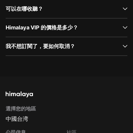
可以在哪收聽？
Himalaya VIP 的價格是多少？
我不想訂閱了，要如何取消？
通過網頁端訂閱如何取消？
點擊這裡
通過手機端訂閱如何取消？
選擇您的地區
Apple Store取消訂閱
中國台湾
方法
Google Play取消訂閱方法
公司信息
社區