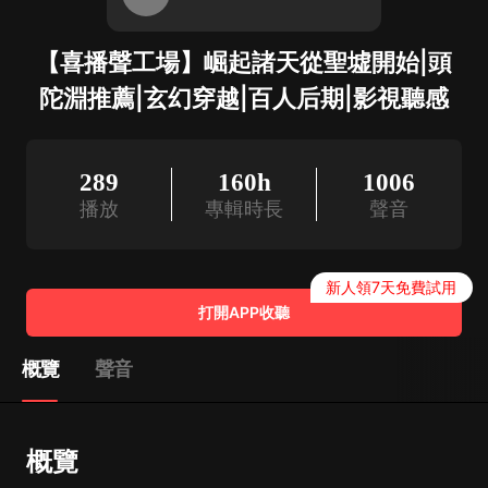
【喜播聲工場】崛起諸天從聖墟開始|頭
陀淵推薦|玄幻穿越|百人后期|影視聽感
289
160h
1006
播放
專輯時長
聲音
新人領7天免費試用
打開APP收聽
概覽
聲音
概覽