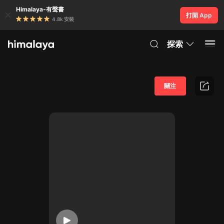
Himalaya-有聲書
打開 App
4.8k 安裝
探索
關注