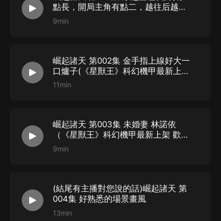
天、完美 諸天，橫掃八荒敵！
點長，開局主角有點二，越往后越有
意思)
9min
崛起諸天 第002集 金手指上線好大一
口爐子(《星獸王》科幻機甲最新上架
歡迎收聽)
11min
崛起諸天 第003集 未婚妻 林諾依
（《星獸王》科幻機甲最新上架 歡迎
收聽）
9min
(結尾有主播對您說的話)崛起諸天 第
004集 好熟悉的場景畫風
13min