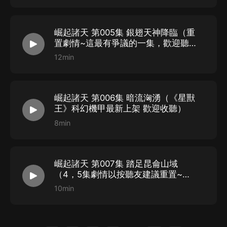
崛起諸天 第005集 銀翅天神降臨（重
置劇情~這最有爭議的一集，歡迎聽
友大大們檢查）
12min
崛起諸天 第006集 暗流洶湧（《星獸
王》科幻機甲最新上架 歡迎收聽）
8min
崛起諸天 第007集 踏足昆侖山域
（4，5集劇情以按聽友建議重置~主
播很努力后期：咕咚）
10min