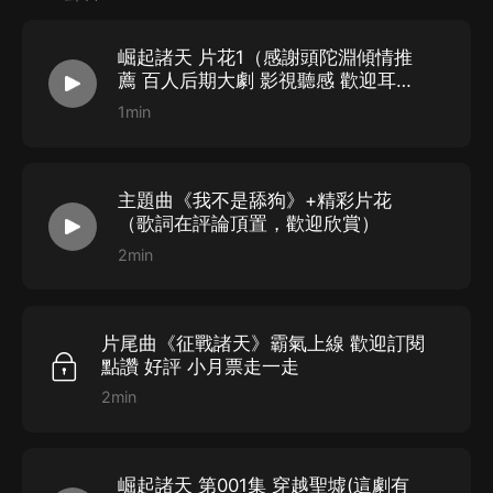
內容簡介
崛起諸天 片花1（感謝頭陀淵傾情推
江焱穿越到聖墟大世界，成為女神林諾依的未婚夫！
薦 百人后期大劇 影視聽感 歡迎耳機
自此小陰間地球畫風一切轉變了……
收聽）
1min
域外諸神子，聖女：“快逃啊，那顆古星上的大凶人江焱
又出現了。”
主題曲《我不是舔狗》+精彩片花
混沌殘破宇宙強者：“不好，幾尊祖師都被那魔頭給錘死
（歌詞在評論頂置，歡迎欣賞）
了，趕緊跑路！”
2min
陽間禁區老祖：“魔頭，你敢搶奪我禁區地盤，老夫跟你
拚了！”
STAFF
武瘋子一脈：“不好，那大魔又來洗劫咱們了，趕緊焚香
片尾曲《征戰諸天》霸氣上線 歡迎訂閱
禱告，召喚祖師真身降臨，橫擊此魔！”
監制：李俊熙
點讚 好評 小月票走一走
2min
江焱：“一念成神，一念成佛，神佛非我願，那便化為
制作人：週夢欣/李俊熙
魔！”
版權商務：靳歡/李俊熙
自此從聖墟大界開始，一尊絕世大魔強勢崛起，穿梭 遮
運營：週夢欣/李俊熙
崛起諸天 第001集 穿越聖墟(這劇有