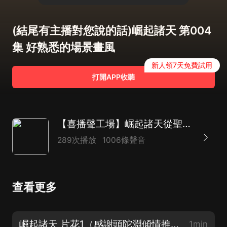
(結尾有主播對您說的話)崛起諸天 第004
集 好熟悉的場景畫風
新人領7天免費試用
打開APP收聽
【喜播聲工場】崛起諸天從聖墟開始|頭陀淵推薦|玄幻穿越|百人后期|影視聽感
289次播放
1006條聲音
查看更多
崛起諸天 片花1（感謝頭陀淵傾情推薦 百人后期大劇 影視聽感 歡迎耳機收聽）
1min