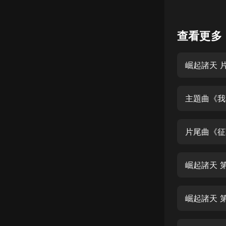
懸疑
查看更多
科幻
好書精講
崛起諸天 
外語
耽美
主題曲《我
認知思維
人文
片尾曲《征
音樂
崛起諸天 
粵語
頭條
娛樂