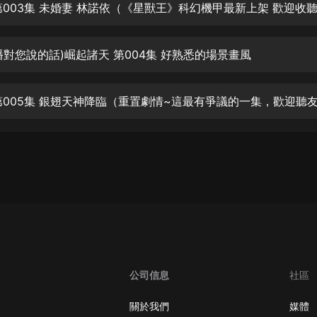
生命科學篇1-2·猴子警長科學探案記|
第003集 未婚妻 林諾依（《星獸王》科幻機甲最新上架 歡迎收
寶寶巴士科普
寶寶巴士
播對您說的話)崛起諸天 第004集 好熟悉的場景畫風
【新民間劇場】我的老千江湖｜ 有聲
的紫襟｜ 魔幻千手
有聲的紫襟
《夜色鋼琴曲》
夜色鋼琴曲趙海洋
太荒吞天訣丨熱血玄幻丨紫襟領銜有
聲劇
有聲的紫襟
嫡女貴嫁 | 一刀蘇蘇團隊制作 | 古言
宮鬥重生爽文 多人有聲劇
一刀蘇蘇
公司信息
社區
中國大案紀實 | 每日一驚案！真實案
件恐怖刑偵尚文
關於我們
媒體
大舌頭尚文