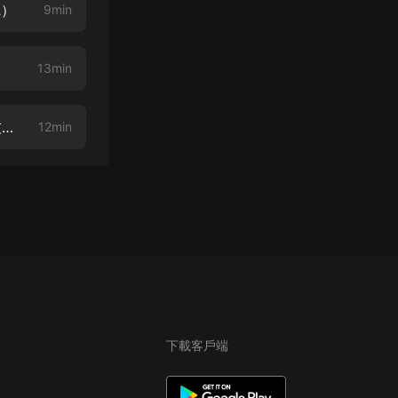
聽）
9min
13min
崛起諸天 第005集 銀翅天神降臨（重置劇情~這最有爭議的一集，歡迎聽友大大們檢查）
12min
下載客戶端