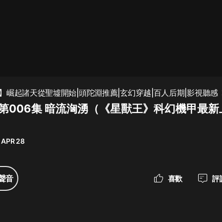
最佳女婿｜都市異能多人有聲劇｜一
種侃侃｜有聲小說
一種侃侃
米小圈上學記:一二三年級 | 暢銷出版
】崛起諸天從聖墟開始|頭陀淵推薦|玄幻穿越|百人后期|影視聽感
物
 第006集 暗流洶湧（《星獸王》科幻機甲最新
米小圈
破壞者聯盟篇1-4季·猴子警長科學探
案記|寶寶巴士
 APR 28
寶寶巴士
大奉打更人丨頭陀淵領銜多人有聲
聲音
喜歡
評
劇|暢聽全集|王鶴棣、田曦薇主演影
視劇原著|賣報小郎君
頭陀淵講故事
總有這樣的歌只想一個人聽