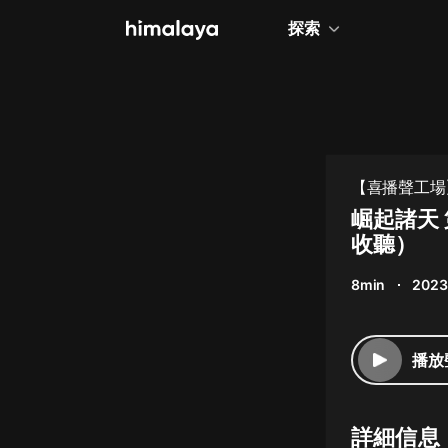
探索
全部
小說
個人成長
【喜播聲工場
相聲評書
崛起諸天
收聽）
兒童
8min
2023
歷史
情感治愈
播放
健康養生
商業財經
詳細信息
廣播劇