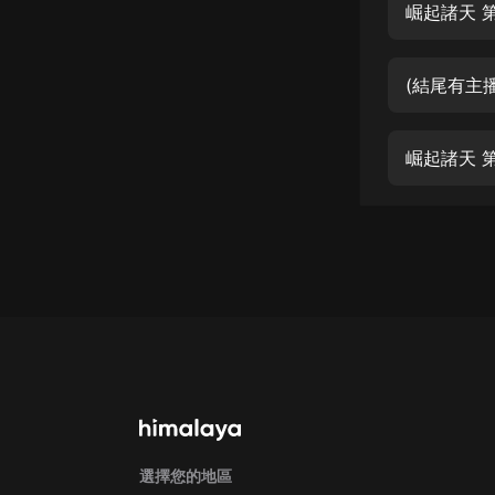
經典名著
崛起諸天 
人物傳記
(結尾有主
電影
生活
英語
日語
課程
少兒教育
二次元
教育培訓
IT科技
汽車
選擇您的地區