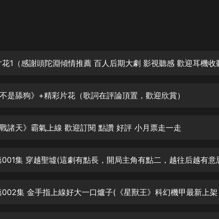
灰姑娘音樂
郭德綱於謙相聲全集
德雲社郭德綱相聲VIP
片花1（感謝頭陀淵傾情推薦 百人后期大劇 影視聽感 歡迎耳機收
安全警長啦咘啦哆·假期篇|新篇章加
更|寶寶巴士故事
寶寶巴士
不是舔狗》+精彩片花（歌詞在評論頂置，歡迎欣賞）
凡人修仙傳|楊洋主演影視原著|薑廣
濤配音多播版本
光合積木
戰諸天》霸氣上線 歡迎訂閱 點讚 好評 小月票走一走
摸金天師【第一季】（紫襟演播）
有聲的紫襟
第001集 穿越聖墟(這劇有點長，開局主角有點二，越往后越有意
無敵六皇子|爆笑穿越|無敵流皇子|安
燃領銜有聲小說
安燃