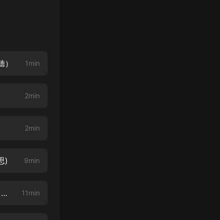
聽）
1min
2min
2min
思)
9min
崛起諸天 第002集 金手指上線好大一口爐子(《星獸王》科幻機甲最新上架 歡迎收聽)
11min