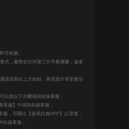
大秦：不裝了，你爹我是秦始皇丨爆
笑穿越丨伍壹劇社多人劇|趙家繼承
人秦朝
伍壹劇社
詭秘之主 | 多人有聲劇丨同名動畫原
著 | 西幻克蘇魯 | 烏賊作品
8082Audio
，即可收聽。
重生1980：開局迎娶姐姐閨蜜丨頭
何形式，嚴禁在任何第三方平臺傳播，違者
陀淵領銜丨重生八零丨精品多人有聲
劇
頭陀淵講故事
可通過頁面右上方按鈕，將頁面分享至微信
成何體統丨雙穿反套路爆笑爽文丨冷
月淺淺&倔強的小紅丨精品多人有聲
劇
o冷月淺淺o
，可以按以下步驟谘詢在線客服：
聯系客服】中谘詢在線客服；
客服，可關注【喜馬拉雅APP】公眾號，
詢在線客服；