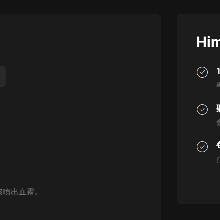
灰姑娘音樂
郭德綱於謙相聲全集
Him
德雲社郭德綱相聲VIP
安全警長啦咘啦哆·假期篇|新篇章加
更|寶寶巴士故事
寶寶巴士
凡人修仙傳|楊洋主演影視原著|薑廣
濤配音多播版本
光合積木
摸金天師【第一季】（紫襟演播）
有聲的紫襟
無敵六皇子|爆笑穿越|無敵流皇子|安
機噴出血霧。
燃領銜有聲小說
安燃