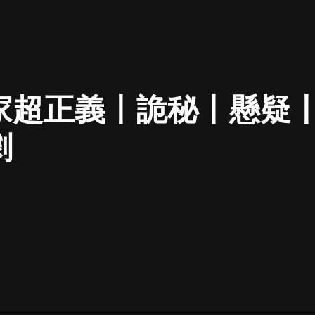
最佳女婿｜都市異能多人有聲劇｜一
種侃侃｜有聲小說
家超正義丨詭秘丨懸疑
一種侃侃
米小圈上學記:一二三年級 | 暢銷出版
劇
物
米小圈
破壞者聯盟篇1-4季·猴子警長科學探
案記|寶寶巴士
寶寶巴士
大奉打更人丨頭陀淵領銜多人有聲
劇|暢聽全集|王鶴棣、田曦薇主演影
視劇原著|賣報小郎君
頭陀淵講故事
總有這樣的歌只想一個人聽