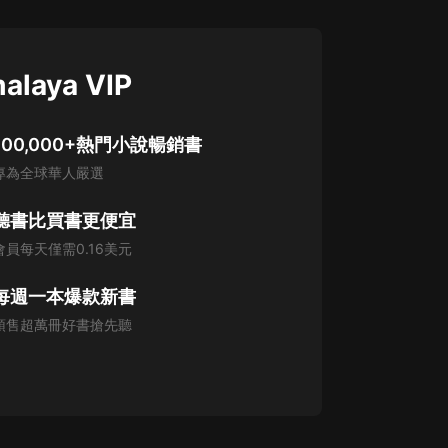
alaya VIP
100,000+熱門小說暢銷書
專為全球華人嚴選
聽書比買書更便宜
會員每天僅需0.16美元
每週一本爆款新書
預售超萬冊好書搶先聽