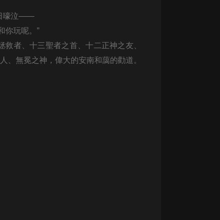
生命科學篇1-2·猴子警長科學探案記|
寶寶巴士科普
日嚎泣——
寶寶巴士
和你玩呢。”
【新民間劇場】我的老千江湖｜ 有聲
拯救者、十三聖者之首、十二正神之友、
的紫襟｜ 魔幻千手
門人、無冕之神，偉大的安南和藹的勸道。
有聲的紫襟
《夜色鋼琴曲》
夜色鋼琴曲趙海洋
太荒吞天訣丨熱血玄幻丨紫襟領銜有
聲劇
有聲的紫襟
嫡女貴嫁 | 一刀蘇蘇團隊制作 | 古言
宮鬥重生爽文 多人有聲劇
一刀蘇蘇
中國大案紀實 | 每日一驚案！真實案
件恐怖刑偵尚文
大舌頭尚文