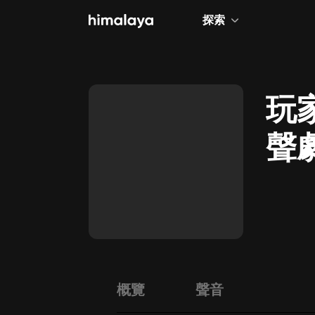
探索
全部
小說
玩
個人成長
聲
相聲評書
兒童
歷史
情感治愈
健康養生
商業財經
概覽
聲音
廣播劇