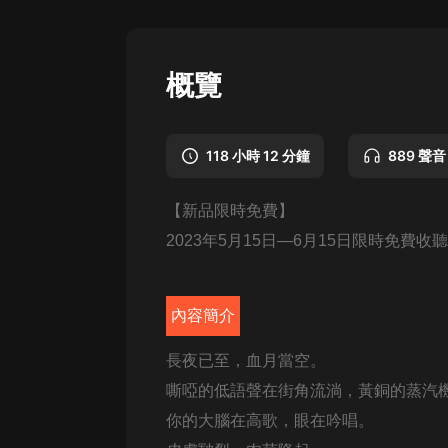
懸疑
科幻
概覽
好書精講
外語
118 小時 12 分鐘
889 聲音
耽美
【新品限時免費】
認知思維
2023年5月15日—6月15日限時免費收聽
人文
音樂
內容簡介
粵語
長夜已至，血月當空。
頭條
嘶啞的低語聲在街角流淌，黃銅的蒸汽
娛樂
你的大腦在高歌，眼在吟唱。