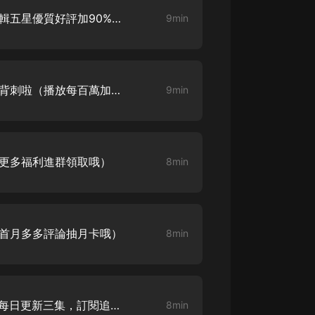
玩家超正義0003背叛者（專輯五星優質好評加90%完播得月卡）
9min
玩家超正義0004吃我正義的背刺啦（播放每百萬加更）
9min
（更多福利進群領取哦）
8min
（首月多多評論抽月卡哦）
8min
玩家超正義0007打草驚蛇（每日更新三集，訂閱追更哦）
8min