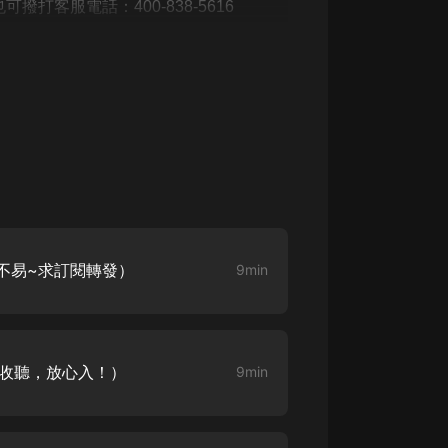
打客服電話：400-838-5616
作不易~求訂閱轉發）
9min
（收聽，放心入！）
9min