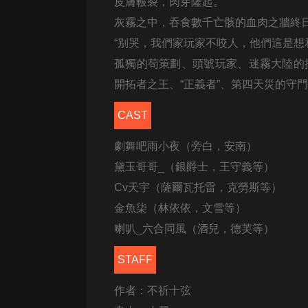
經典名著
皮膚皸裂，肉芽隆起。
灰霧之中，吞食數千亡骸的血肉之牆終
人物傳記
“别哭，我們家玩家不咬人，他們這是想
電影
孤獨的苟策劃、頭號玩家、迷霧大陸的
生活
開拓者之王、“正義者”、第四天災的守
英語
CAST
日語
劇舞吧雨小夜（旁白，安南）
課程
黛玉哥哥
_
（銀爵士，王守義等）
少兒教育
Cv
天宇（薩爾瓦托雷，克勞斯等）
金魚柒（林依依，文雪等）
二次元
喇叭_六合同風（酒兒，德芙等）
教育培訓
STAFF
IT科技
汽車
作者：不祈十弦