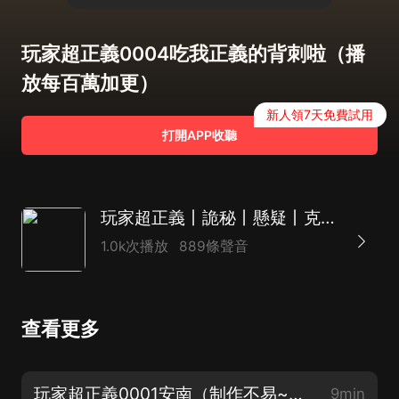
玩家超正義0004吃我正義的背刺啦（播
放每百萬加更）
新人領7天免費試用
打開APP收聽
玩家超正義丨詭秘丨懸疑丨克蘇魯丨多人有聲劇
1.0k次播放
889條聲音
查看更多
玩家超正義0001安南（制作不易~求訂閱轉發）
9min