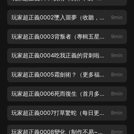
玩家超正義0002墜入噩夢（收聽，放心入！）
9min
玩家超正義0003背叛者（專輯五星優質好評加90%完播得月卡）
9min
玩家超正義0004吃我正義的背刺啦（播放每百萬加更）
9min
玩家超正義0005霜劍術？（更多福利進群領取哦）
8min
玩家超正義0006死而復生（首月多多評論抽月卡哦）
8min
玩家超正義0007打草驚蛇（每日更新三集，訂閱追更哦）
8min
玩家超正義0008變化（制作不易~求訂閱轉發）
8min