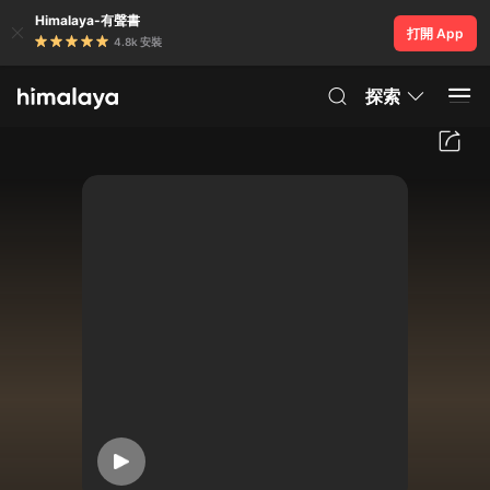
Himalaya-有聲書
打開 App
4.8k 安裝
探索