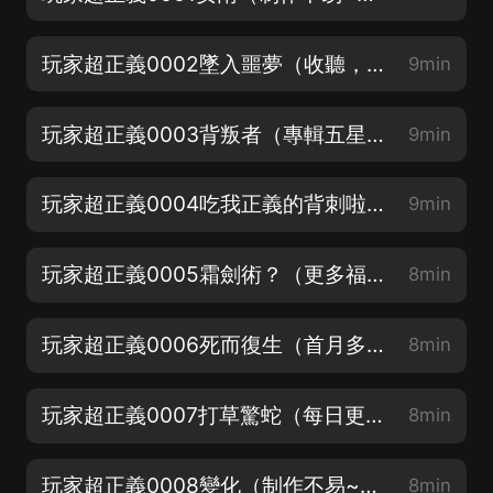
玩家超正義0002墜入噩夢（收聽，放心入！）
9min
玩家超正義0003背叛者（專輯五星優質好評加90%完播得月卡）
9min
玩家超正義0004吃我正義的背刺啦（播放每百萬加更）
9min
玩家超正義0005霜劍術？（更多福利進群領取哦）
8min
玩家超正義0006死而復生（首月多多評論抽月卡哦）
8min
玩家超正義0007打草驚蛇（每日更新三集，訂閱追更哦）
8min
玩家超正義0008變化（制作不易~求訂閱轉發）
8min