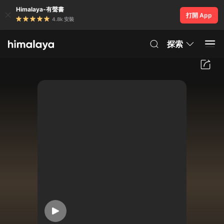
Himalaya-有聲書
打開 App
4.8k 安裝
探索