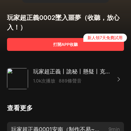
玩家超正義0002墜入噩夢（收聽，放心
入！）
新人領7天免費試用
打開APP收聽
玩家超正義丨詭秘丨懸疑丨克蘇魯丨多人有聲劇
1.0k次播放
889條聲音
查看更多
玩家超正義0001安南（制作不易~求訂閱轉發）
9min