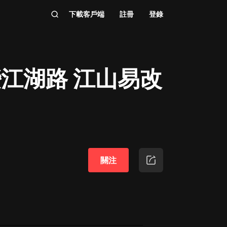
下載客戶端
註冊
登錄
變江湖路 江山易改
關注