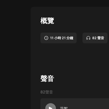
懸疑
科幻
概覽
好書精講
外語
11 小時 21 分鐘
82 聲音
耽美
認知思維
人文
音樂
聲音
粵語
頭條
82聲音
娛樂
花絮