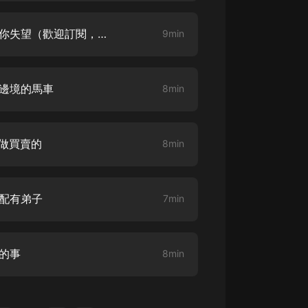
大秦：不裝了，你爹我是秦始皇丨爆
野將軍 05集 願這個世界不會讓你失望（歡迎訂閱，評論）
9min
笑穿越丨伍壹劇社多人劇|趙家繼承
人秦朝
伍壹劇社
詭秘之主 | 多人有聲劇丨同名動畫原
國邊境的馬車
8min
著 | 西幻克蘇魯 | 烏賊作品
8082Audio
重生1980：開局迎娶姐姐閨蜜丨頭
是做買賣的
8min
陀淵領銜丨重生八零丨精品多人有聲
劇
頭陀淵講故事
成何體統丨雙穿反套路爆笑爽文丨冷
不配有弟子
7min
月淺淺&倔強的小紅丨精品多人有聲
劇
o冷月淺淺o
美的事
8min