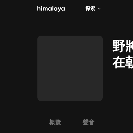
探索
全部
小說
野
個人成長
在
相聲評書
兒童
歷史
情感治愈
健康養生
商業財經
概覽
聲音
廣播劇