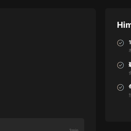
灰姑娘音樂
郭德綱於謙相聲全集
Him
德雲社郭德綱相聲VIP
安全警長啦咘啦哆·假期篇|新篇章加
更|寶寶巴士故事
寶寶巴士
凡人修仙傳|楊洋主演影視原著|薑廣
濤配音多播版本
光合積木
摸金天師【第一季】（紫襟演播）
有聲的紫襟
無敵六皇子|爆笑穿越|無敵流皇子|安
燃領銜有聲小說
安燃
3min