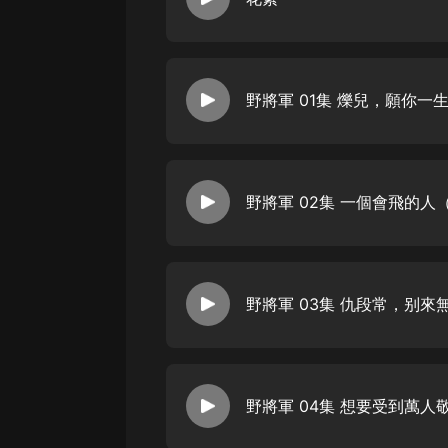
經典名著
人物傳記
電影
野將軍 01集 爍兒，願你一
生活
英語
日語
課程
少兒教育
二次元
教育培訓
IT科技
汽車