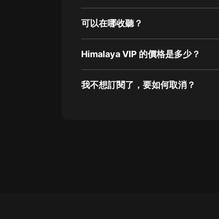
可以在哪收聽？
Himalaya VIP 的價格是多少？
我不想訂閱了，要如何取消？
通過網頁端訂閱如何取消？
點擊這裡
通過手機端訂閱如何取消？
Apple Store取消訂閱方法
G