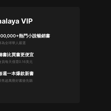
alaya VIP
100,000+熱門小說暢銷書
專為全球華人嚴選
聽書比買書更便宜
會員每天僅需0.16美元
每週一本爆款新書
預售超萬冊好書搶先聽