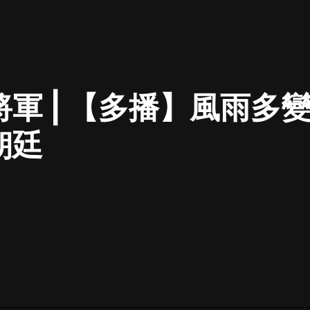
最佳女婿｜都市異能多人有聲劇｜一
種侃侃｜有聲小說
將軍 | 【多播】風雨多
一種侃侃
米小圈上學記:一二三年級 | 暢銷出版
朝廷
物
米小圈
破壞者聯盟篇1-4季·猴子警長科學探
案記|寶寶巴士
寶寶巴士
大奉打更人丨頭陀淵領銜多人有聲
劇|暢聽全集|王鶴棣、田曦薇主演影
視劇原著|賣報小郎君
頭陀淵講故事
總有這樣的歌只想一個人聽