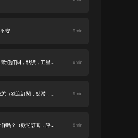
生命科學篇1-2·猴子警長科學探案記|
寶寶巴士科普
寶寶巴士
【新民間劇場】我的老千江湖｜ 有聲
生平安
9min
的紫襟｜ 魔幻千手
有聲的紫襟
《夜色鋼琴曲》
夜色鋼琴曲趙海洋
野將軍 02集 一個會飛的人（歡迎訂閱，點讚，五星好評）
8min
太荒吞天訣丨熱血玄幻丨紫襟領銜有
聲劇
有聲的紫襟
野將軍 03集 仇段常，别來無恙（歡迎訂閱，點讚，分享）
9min
嫡女貴嫁 | 一刀蘇蘇團隊制作 | 古言
宮鬥重生爽文 多人有聲劇
一刀蘇蘇
野將軍 04集 想要受到萬人敬仰嗎？（歡迎訂閱，評論）
中國大案紀實 | 每日一驚案！真實案
8min
件恐怖刑偵尚文
大舌頭尚文