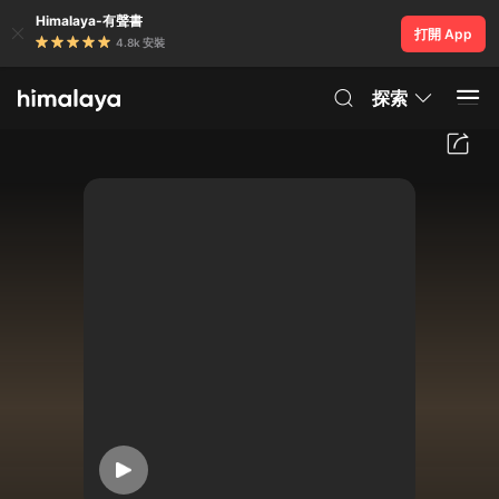
Himalaya-有聲書
打開 App
4.8k 安裝
探索