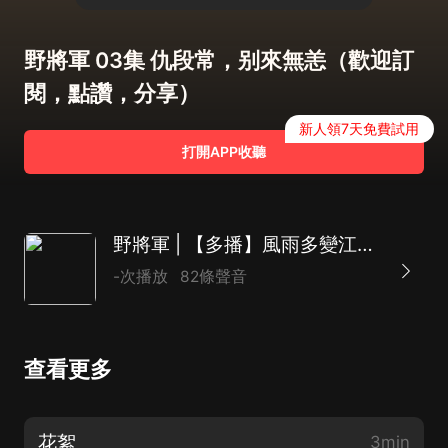
野將軍 03集 仇段常，别來無恙（歡迎訂
閱，點讚，分享）
新人領7天免費試用
打開APP收聽
野將軍 | 【多播】風雨多變江湖路 江山易改在朝廷
-次播放
82條聲音
查看更多
花絮
3min