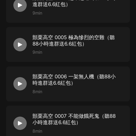
進群送6.6紅包）
喵啊舉高高…………女醫生，郭浩鵬老婆，王敏等
9min
聆 晞…………女白領艾莎等
【制作團隊】
顫栗高空 0005 極為慘烈的空難（聽
監制：聲播朗朗
88小時進群送6.6紅包）
CV導演：桐言無際
9min
后期導演：雲海之上_No1
畫本：明月照照
顫栗高空 0006 一架無人機（聽88小
審聽：月白
時進群送6.6紅包）
對軌：憨憨漿兒
8min
后期：春秋_兩不沾 開疆拓土
【購買須知】
顫栗高空 0007 不能做餓死鬼（聽88
小時進群送6.6紅包）
1、本作品為付費有聲書，購買成功后，即可收聽。
8min
2、版權歸原作者所有，嚴禁翻錄成任何形式，嚴禁在任