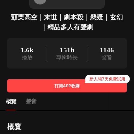
顫栗高空｜末世｜劇本殺｜懸疑｜玄幻
｜精品多人有聲劇
1.6k
151h
1146
播放
專輯時長
聲音
新人領7天免費試用
打開APP收聽
概覽
聲音
概覽