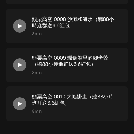
何第三方平臺傳播，違者將追究其法律責任。
3、如在充值／購買環節遇到問題，您可通過頁面右上方
顫栗高空 0008 沙灘和海水（聽88小
按鈕，將頁面分享至微信內使用微信支付完成購買。
時進群送6.6紅包）
4、在購買過程中，如果您有任何問題，可以按以下步驟
8min
谘詢在線客服：
第一步：您可在喜馬拉雅APP【賬號-聯系客服】中谘詢
顫栗高空 0009 蠟像館里的腳步聲
在線客服；
（聽88小時進群送6.6紅包）
第二步：如果您無法聯系上APP內在線客服，可關注
8min
【喜馬拉雅APP】公眾號，通過下方菜單欄里【我的-在
線客服】谘詢在線客服；
第三步：如果在線客服都未取得聯系，也可撥打客服電
顫栗高空 0010 大幅掛畫（聽88小時
進群送6.6紅包）
話：400-838-5616
8min