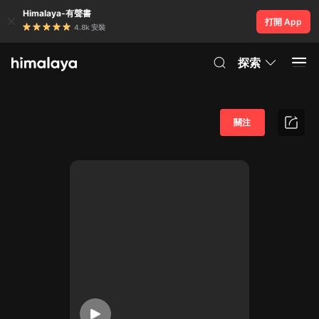
Himalaya-有聲書
打開 App
4.8k 安裝
探索
關注