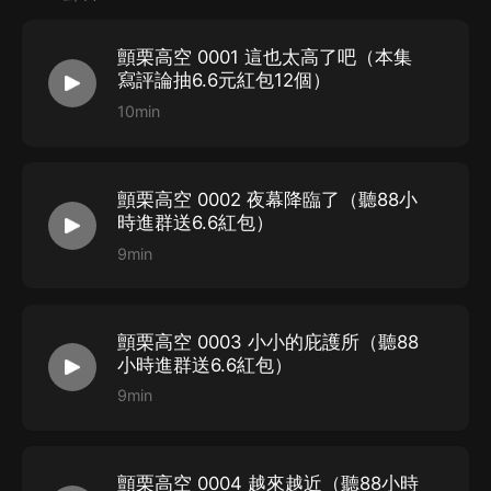
【作者】
顫栗高空 0001 這也太高了吧（本集
寫評論抽6.6元紅包12個）
閱文資深作者 奧比椰（書友口中的老魔！）
10min
【演播】聲播朗朗團隊
聲播朗朗…………旁白
顫栗高空 0002 夜幕降臨了（聽88小
夏 天…………男主李騰
時進群送6.6紅包）
苦 崖…………眼鏡男黃訊，死神系統，薑權等
9min
翱翔的豆包…………高飛，馮大海，李白等
輕舟霧語…………劉適源，小白臉，墨鏡男，光頭強等
顫栗高空 0003 小小的庇護所（聽88
桐言無際…………兔子少女柳茵，鐘醫生，範文蝶等
小時進群送6.6紅包）
辰 兮…………少女黛西，羅碧嬌，劉詩娜等
9min
閒人蔓蔓…………安娜，楊藝茱等
淺憶拾光………面具女導演姚雪，柳慧，黃婷婷等
司矛阿姆…………老婦，夏芷卉，李騰姑姑等
顫栗高空 0004 越來越近（聽88小時