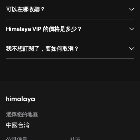
可以在哪收聽？
Himalaya VIP 的價格是多少？
我不想訂閱了，要如何取消？
通過網頁端訂閱如何取消？
點擊這裡
通過手機端訂閱如何取消？
選擇您的地區
Apple Store取消訂閱
中國台湾
方法
Google Play取消訂閱方法
公司信息
社區