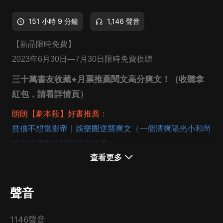
151 小時 9 分鐘
1,146 聲音
【新品限時免費】
2023年6月30日—7月30日限時免費收聽
三十萬書友收藏+月票推薦閱文高分爽文！（收聽拿
紅包，請看詳情頁）
朗朗【劇本殺】好書推薦：
貧僧不想當影帝｜娛樂圈逆襲爽文（一個清爽陽光小和尚
闖進娛樂圈的輕鬆治愈故事）
查看更多
朗朗【懸疑】好書推薦：
三棱｜高智商犯罪｜跨時空追凶（斬獲16萬獎金大作，
懸疑大咖週浩暉強烈推薦！）
聲音
零線索｜心理犯罪｜燒腦刑偵（不可置信的真相！經得住
你的每一次推敲！）
1146聲音