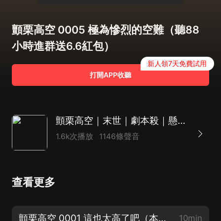
顫栗高空 0005 極為慘烈的空難（聽88
小時進群送6.6紅包）
新人領7天免費試用
打開APP收聽
顫栗高空｜末世｜劇本殺｜懸疑｜玄幻｜精品多人有聲劇
1.6k次播放
1146條聲音
查看更多
顫栗高空 0001 這也太高了吧（本集寫評論抽6.6元紅包12個）
10min