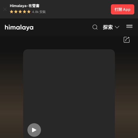
Himalaya-有聲書
打開 App
4.8k 安裝
探索