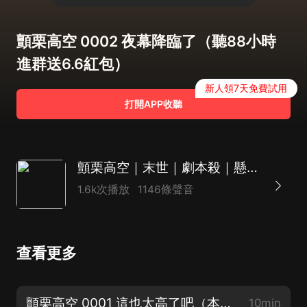
顫栗高空 0002 夜幕降臨了（聽88小時
進群送6.6紅包）
新人領7天免費試用
打開APP收聽
顫栗高空｜末世｜劇本殺｜懸疑｜玄幻｜精品多人有聲劇
1.6k次播放
1146條聲音
查看更多
顫栗高空 0001 這也太高了吧（本集寫評論抽6.6元紅包12個）
10min