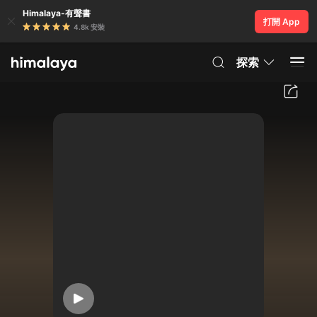
Himalaya-有聲書
打開 App
4.8k 安裝
探索