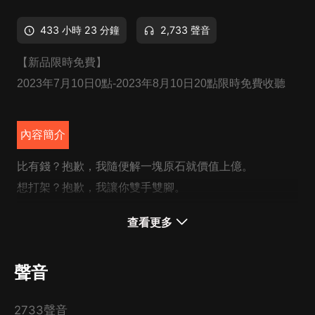
433 小時 23 分鐘
2,733 聲音
【新品限時免費】
2023年7月10日0點-2023年8月10日20點限時免費收聽
內容簡介
比有錢？抱歉，我隨便解一塊原石就價值上億。
想打架？抱歉，我讓你雙手雙腳。
想我？抱歉，我有老婆了。
查看更多
請不要在我面前裝，我有一個綽號，叫打臉張！帶你裝比
帶你飛！
聲音
CAST
2733聲音
領銜主播：