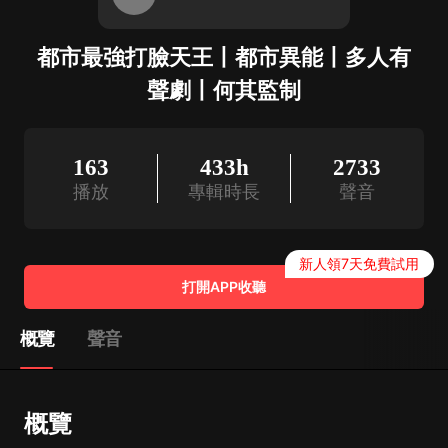
都市最強打臉天王丨都市異能丨多人有
聲劇丨何其監制
163
433h
2733
播放
專輯時長
聲音
新人領7天免費試用
打開APP收聽
概覽
聲音
概覽