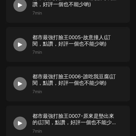
淼淼
-
龐吉
讚，好評一個也不能少喲)
拜淚
-
楊旭
7min
火林
-
許佟
茶香酒淡
-
葉景天
無寶
-
羅藝偉
都市最強打臉王0005-故意撞人(訂
閱，點讚，好評一個也不能少喲)
希萌
-
趙越
7min
耀瑞
-
保安
快樂肥宅
-
王冬
江上晚風
-
邱亦軒
都市最強打臉王0006-誰吃我豆腐(訂
女播：
閱，點讚，好評一個也不能少喲)
小裙子
-
護花系統
7min
淺夏安寧
-
王靜
秧陽
-
葉嫣然
都市最強打臉王0007-原來是墊出來
霧妖妖
-
張小媛
的(訂閱，點讚，好評一個也不能少
茶小久
-
陸鳴倩
喲)
7min