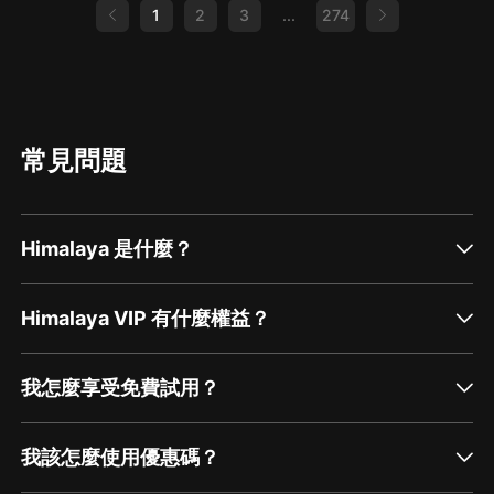
美術設計：月影
1
2
3
...
274
購買須知
1、本作品為付費有聲書，購買成功后，即可收聽。
常見問題
2、版權歸原作者所有，嚴禁翻錄成任何形式，嚴禁在任
何第三方平臺傳播，違者將追究其法律責任。
3、如在充值／購買環節遇到問題，您可通過頁面右上方
Himalaya 是什麼？
按鈕，將頁面分享至微信內使用微信支付完成購買。
4、在購買過程中，如果您有任何問題，可以按以下步驟
Himalaya VIP 有什麼權益？
谘詢在線客服：
第一步：您可在喜馬拉雅APP【賬號-聯系客服】中谘詢
我怎麼享受免費試用？
在線客服；
第二步：如果您無法聯系上APP內在線客服，可關注
我該怎麼使用優惠碼？
【喜馬拉雅APP】公眾號，通過下方菜單欄里【我的-在