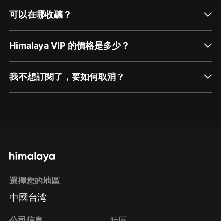
線客服】谘詢在線客服；
可以在哪收聽？
第三步：如果在線客服都未取得聯系，也可撥打客服電
話：400-838-5616
Himalaya VIP 的價格是多少？
我不想訂閱了，要如何取消？
通過網頁端訂閱如何取消？
點擊這裡
通過手機端訂閱如何取消？
選擇您的地區
Apple Store取消訂閱
中國台湾
方法
Google Play取消訂閱方法
公司信息
社區