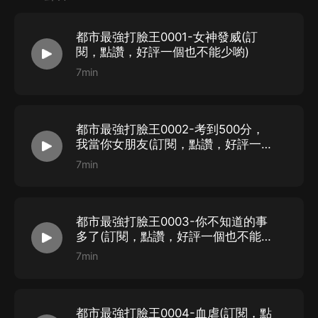
蛐蛐
--
旁白兼男主張凡
都市最強打臉王0001-女神發威(訂
葉兒
--
葉璿
閱，點讚，好評一個也不能少喲)
男播：
7min
北坤
-
高旗
天睿
-
張忠良
蘇沈
-
王文
都市最強打臉王0002-考到500分，
我當你女朋友(訂閱，點讚，好評一個
大凱有聲
-
張元林
也不能少喲)
7min
巨肥的教書匠
-
王瑞
龍傷說
-
劉大全
小和尚
-
週傑
都市最強打臉王0003-你不知道的事
子非魚
-
福伯
多了(訂閱，點讚，好評一個也不能少
喲)
維聲素
-
於胖子
7min
面壁者滄海
-
歐陽鋒
緣不隆冬
-
葉龍
都市最強打臉王0004-血虐(訂閱，點