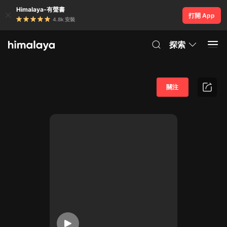
Himalaya-有聲書
打開 App
4.8k 安裝
探索
關注