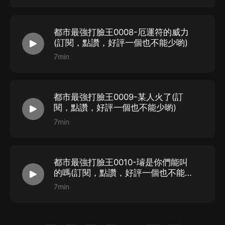
花落有聲
-
齊芳
小風滿樓
-
肖琦
都市最強打臉王0008-厄運符的威力
水三玥
-
李莉
(訂閱，點讚，好評一個也不能少喲)
路易斯丹兒
-
林清
7min
STAFF
版權方：閱文集團
都市最強打臉王0009-某人火了(訂
閱，點讚，好評一個也不能少喲)
作者：罪洋
.CS
7min
制作：三撇一捺
總策劃
/
配音導演：何其
監制：何其
都市最強打臉王0010-璿是你們能叫
畫本：笛聲細語
的嗎(訂閱，點讚，好評一個也不能少
對軌：夜軒
喲)
7min
后期：沐峰
原畫：紅畫室