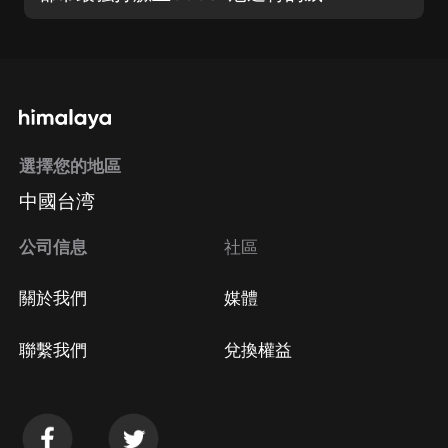
選擇您的地區
中國台湾
公司信息
社區
關於我們
媒體
聯繫我們
兌換權益