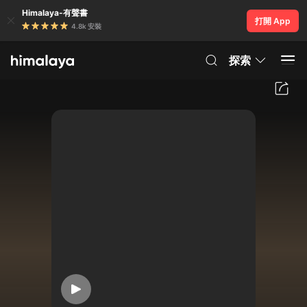
Himalaya-有聲書
打開 App
4.8k 安裝
探索