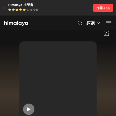
Himalaya-有聲書
打開 App
4.8k 安裝
探索