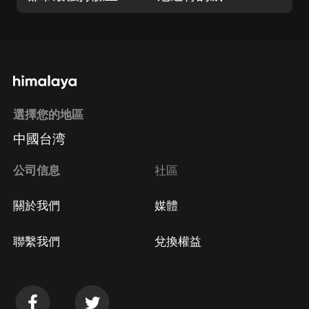
選擇您的地區
中國台湾
公司信息
社區
關於我們
媒體
聯繫我們
兌換權益