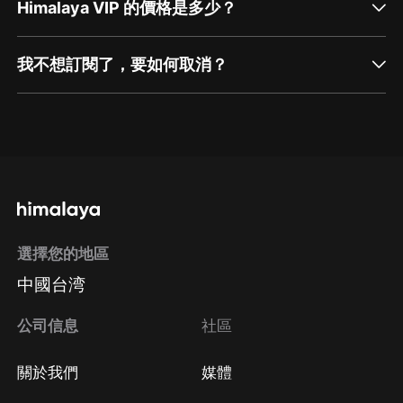
Himalaya VIP 的價格是多少？
我不想訂閱了，要如何取消？
通過網頁端訂閱如何取消？
點擊這裡
通過手機端訂閱如何取消？
選擇您的地區
Apple Store取消訂閱
中國台湾
方法
Google Play取消訂閱方法
公司信息
社區
關於我們
媒體