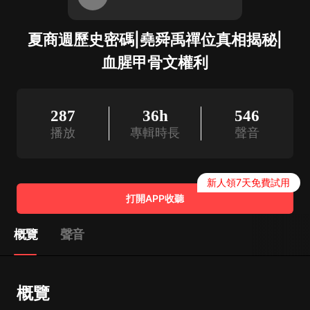
夏商週歷史密碼|堯舜禹禪位真相揭秘|
血腥甲骨文權利
287
36h
546
播放
專輯時長
聲音
新人領7天免費試用
打開APP收聽
概覽
聲音
概覽