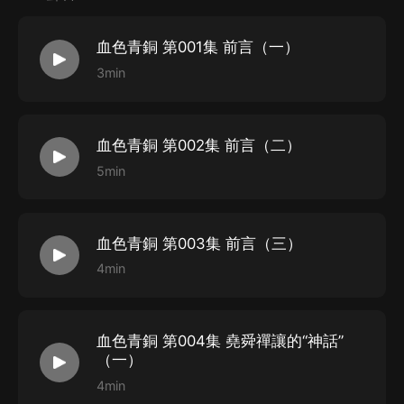
馬兆鋒，男，筆名青楊，歷史學碩士，歷史研究專家，資
血色青銅 第001集 前言（一）
深編輯，期刊主編，書刊職業策劃人。20世紀70年代生
3min
於齊魯大地，受家庭環境影響，癡迷文學與歷史，對歷史
和考古有較系統和深入的研究。數年來，共出版《復活的
帝國》、《絕版帝國》、《夢回大唐》等數十本各類圖
血色青銅 第002集 前言（二）
書，總計數百萬字。
5min
【北京工業大學出版社ISBN：9787563937332】
血色青銅 第003集 前言（三）
4min
血色青銅 第004集 堯舜禪讓的“神話”
（一）
4min