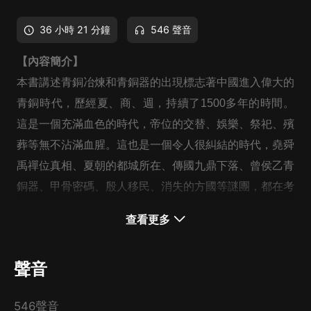
36 小時 21 分鐘
546 聲音
【內容簡介】
本書講述青銅冶煉和青銅器的出現標志著中國進入偉大的
青銅時代，歷經夏、商、週，持續了1500多年的時間。
這是一個充滿血色的時代，帝位的交替、娛樂、祭祀、殯
葬等無不沾滿血腥。這也是一個令人很糾結的時代，堯舜
禹禪位真相、夏朝的都城所在、傳國九鼎下落、曾侯乙青
銅器、甲骨密碼、殷人移民、消失的方國等謎團，都在考
驗著歷史學家們的智慧。
查看更多
《血色青銅:夏商週歷史密碼》就是要破解這些謎團，讓
聲音
讀者零距離全面了解那個悠遠的時代。
546聲音
【作者簡介】