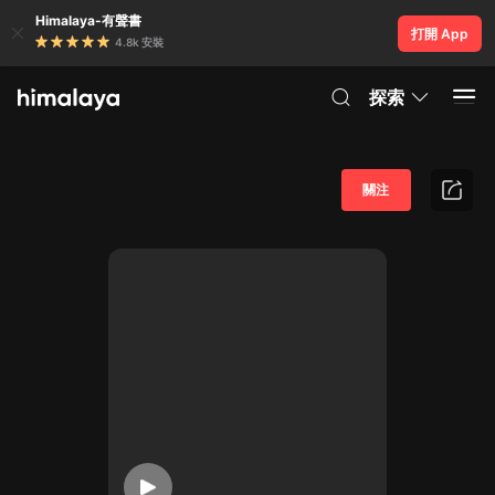
Himalaya-有聲書
打開 App
4.8k 安裝
探索
關注