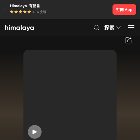
Himalaya-有聲書
打開 App
4.8k 安裝
探索