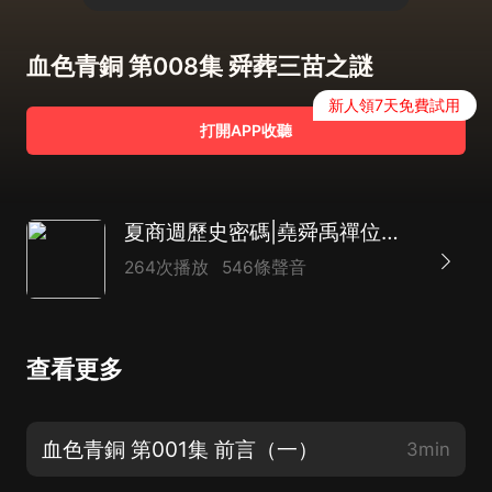
血色青銅 第008集 舜葬三苗之謎
新人領7天免費試用
打開APP收聽
夏商週歷史密碼|堯舜禹禪位真相揭秘|血腥甲骨文權利
264次播放
546條聲音
查看更多
血色青銅 第001集 前言（一）
3min