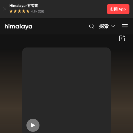
Himalaya-有聲書
打開 App
4.8k 安裝
探索