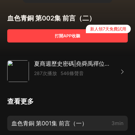
血色青銅 第002集 前言（二）
新人領7天免費試用
打開APP收聽
夏商週歷史密碼|堯舜禹禪位真相揭秘|血腥甲骨文權利
287次播放
546條聲音
查看更多
血色青銅 第001集 前言（一）
3min