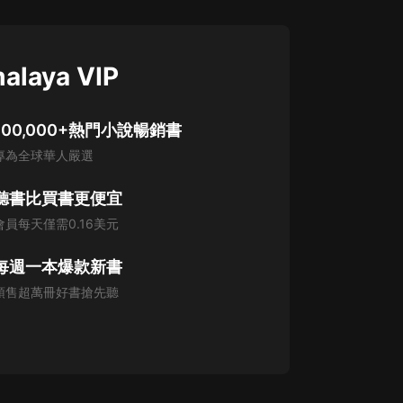
alaya VIP
100,000+熱門小說暢銷書
專為全球華人嚴選
聽書比買書更便宜
會員每天僅需0.16美元
每週一本爆款新書
預售超萬冊好書搶先聽