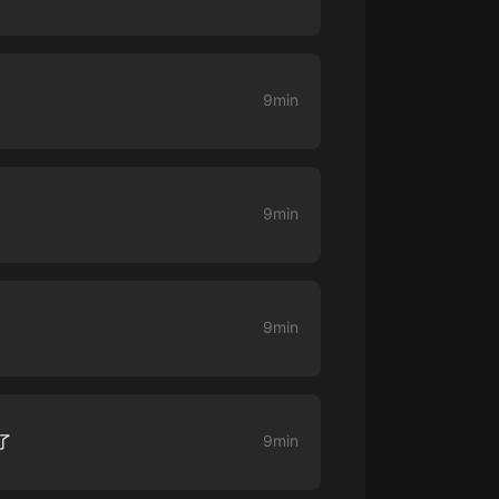
大秦：不裝了，你爹我是秦始皇丨爆
笑穿越丨伍壹劇社多人劇|趙家繼承
人秦朝
伍壹劇社
9min
詭秘之主 | 多人有聲劇丨同名動畫原
著 | 西幻克蘇魯 | 烏賊作品
8082Audio
9min
重生1980：開局迎娶姐姐閨蜜丨頭
陀淵領銜丨重生八零丨精品多人有聲
劇
頭陀淵講故事
成何體統丨雙穿反套路爆笑爽文丨冷
9min
月淺淺&倔強的小紅丨精品多人有聲
劇
o冷月淺淺o
了
9min