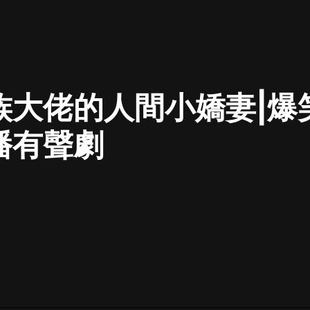
最佳女婿｜都市異能多人有聲劇｜一
種侃侃｜有聲小說
族大佬的人間小嬌妻|爆
一種侃侃
米小圈上學記:一二三年級 | 暢銷出版
播有聲劇
物
米小圈
破壞者聯盟篇1-4季·猴子警長科學探
案記|寶寶巴士
寶寶巴士
大奉打更人丨頭陀淵領銜多人有聲
劇|暢聽全集|王鶴棣、田曦薇主演影
視劇原著|賣報小郎君
頭陀淵講故事
總有這樣的歌只想一個人聽