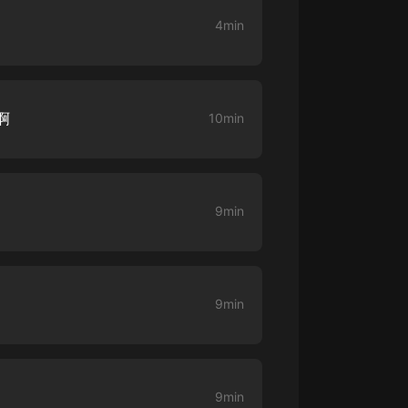
生命科學篇1-2·猴子警長科學探案記|
寶寶巴士科普
4min
寶寶巴士
【新民間劇場】我的老千江湖｜ 有聲
的紫襟｜ 魔幻千手
有聲的紫襟
啊
10min
《夜色鋼琴曲》
夜色鋼琴曲趙海洋
9min
太荒吞天訣丨熱血玄幻丨紫襟領銜有
聲劇
有聲的紫襟
嫡女貴嫁 | 一刀蘇蘇團隊制作 | 古言
9min
宮鬥重生爽文 多人有聲劇
一刀蘇蘇
中國大案紀實 | 每日一驚案！真實案
件恐怖刑偵尚文
9min
大舌頭尚文