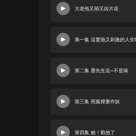
經典名著
大老他又萌又凶片花
人物傳記
電影
生活
第一集 這驚險又刺激的人生
英語
日語
課程
第二集 墨先生這~不是病
少兒教育
二次元
第三集 死狐狸要作妖
教育培訓
IT科技
汽車
第四集 她！戳他了