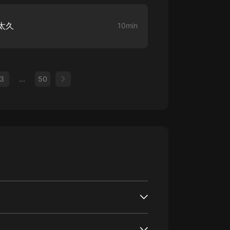
太久
10min
3
...
50