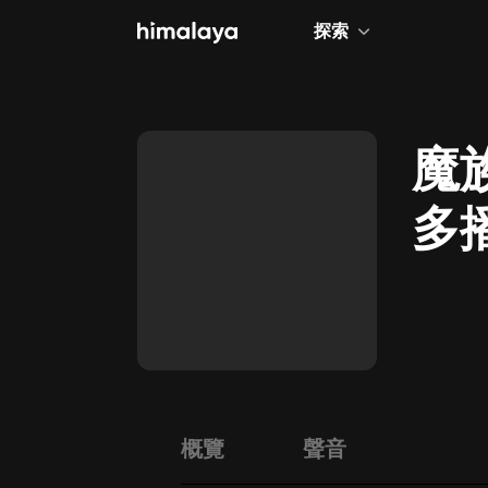
探索
全部
小說
魔
個人成長
多
相聲評書
兒童
歷史
情感治愈
健康養生
商業財經
概覽
聲音
廣播劇