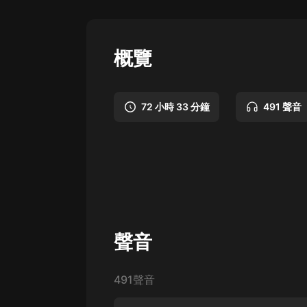
懸疑
科幻
概覽
好書精講
外語
72 小時 33 分鐘
491 聲音
耽美
認知思維
人文
音樂
粵語
聲音
頭條
491聲音
娛樂