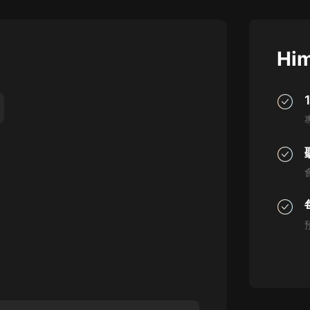
灰姑娘音樂
郭德綱於謙相聲全集
Him
德雲社郭德綱相聲VIP
安全警長啦咘啦哆·假期篇|新篇章加
更|寶寶巴士故事
寶寶巴士
凡人修仙傳|楊洋主演影視原著|薑廣
濤配音多播版本
光合積木
摸金天師【第一季】（紫襟演播）
有聲的紫襟
無敵六皇子|爆笑穿越|無敵流皇子|安
燃領銜有聲小說
安燃