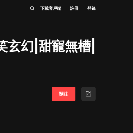
下載客戶端
註冊
登錄
笑玄幻|甜寵無槽|
關注