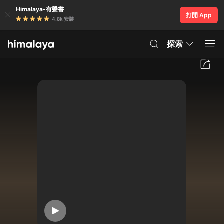
Himalaya-有聲書
打開 App
4.8k 安裝
探索