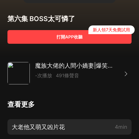
第六集 BOSS太可憐了
新人領7天免費試用
打開APP收聽
魔族大佬的人間小嬌妻|爆笑玄幻|甜寵無槽|多播有聲劇
-次播放
491條聲音
查看更多
大老他又萌又凶片花
4min