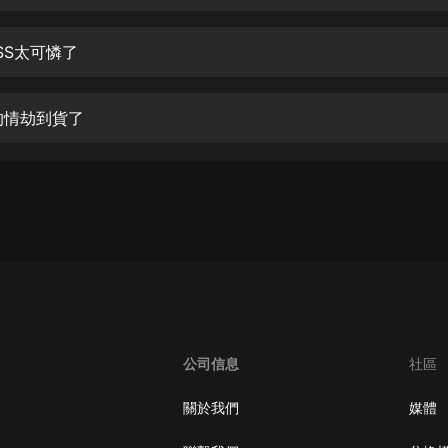
生命科學篇1-2·猴子警長科學探案記|
寶寶巴士科普
寶寶巴士
SS太可憐了
【新民間劇場】我的老千江湖｜ 有聲
的紫襟｜ 魔幻千手
的情劫到貨了
有聲的紫襟
《夜色鋼琴曲》
夜色鋼琴曲趙海洋
太荒吞天訣丨熱血玄幻丨紫襟領銜有
聲劇
有聲的紫襟
嫡女貴嫁 | 一刀蘇蘇團隊制作 | 古言
宮鬥重生爽文 多人有聲劇
公司信息
社區
一刀蘇蘇
中國大案紀實 | 每日一驚案！真實案
關於我們
媒體
件恐怖刑偵尚文
大舌頭尚文