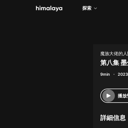
探索
全部
小說
個人成長
魔族大佬的人
相聲評書
第八集 
兒童
9min
2023
歷史
情感治愈
播放
健康養生
商業財經
詳細信息
廣播劇