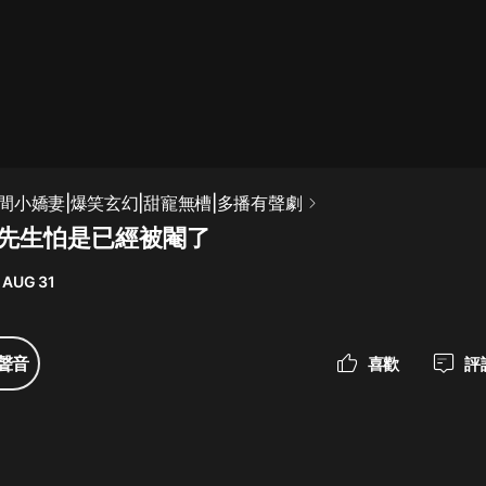
最佳女婿｜都市異能多人有聲劇｜一
種侃侃｜有聲小說
一種侃侃
米小圈上學記:一二三年級 | 暢銷出版
間小嬌妻|爆笑玄幻|甜寵無槽|多播有聲劇
物
墨先生怕是已經被閹了
米小圈
 AUG 31
破壞者聯盟篇1-4季·猴子警長科學探
案記|寶寶巴士
寶寶巴士
聲音
喜歡
評
大奉打更人丨頭陀淵領銜多人有聲
劇|暢聽全集|王鶴棣、田曦薇主演影
視劇原著|賣報小郎君
頭陀淵講故事
總有這樣的歌只想一個人聽