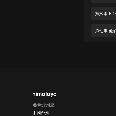
經典名著
人物傳記
第六集 BO
電影
生活
第七集 他
英語
日語
課程
少兒教育
二次元
教育培訓
IT科技
選擇您的地區
汽車
中國台湾