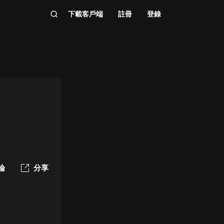
下載客戶端
註冊
登錄
論
分享