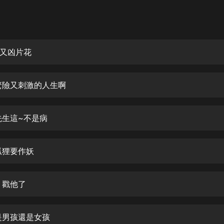
灰姑娘音樂
郭德綱於謙相聲全集
德雲社郭德綱相聲VIP
又凶片花
安全警長啦咘啦哆·假期篇|新篇章加
更|寶寶巴士故事
驚險又刺激的人生啊
寶寶巴士
凡人修仙傳|楊洋主演影視原著|薑廣
濤配音多播版本
先生這~不是病
光合積木
狐狸要作妖
摸金天師【第一季】（紫襟演播）
有聲的紫襟
！戳他了
無敵六皇子|爆笑穿越|無敵流皇子|安
燃領銜有聲小說
安燃
是男孩還是女孩