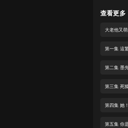
懸疑
查看更多
科幻
大老他又萌
好書精講
外語
第一集 這
耽美
認知思維
第二集 墨
人文
音樂
第三集 死
粵語
第四集 她
頭條
娛樂
第五集 你