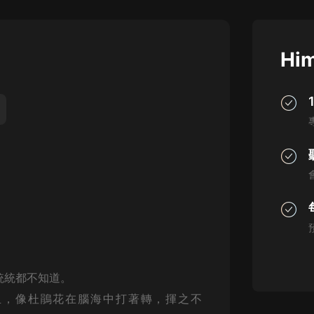
灰姑娘音樂
郭德綱於謙相聲全集
Him
德雲社郭德綱相聲VIP
安全警長啦咘啦哆·假期篇|新篇章加
更|寶寶巴士故事
寶寶巴士
凡人修仙傳|楊洋主演影視原著|薑廣
濤配音多播版本
光合積木
摸金天師【第一季】（紫襟演播）
有聲的紫襟
無敵六皇子|爆笑穿越|無敵流皇子|安
燃領銜有聲小說
統統都不知道。
安燃
血，像杜鵑花在腦海中打著轉，揮之不