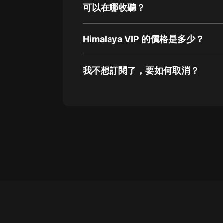
可以在哪收聽？
Himalaya VIP 的價格是多少？
我不想訂閱了，要如何取消？
通過網頁端訂閱如何取消？
點擊這裡
通過手機端訂閱如何取消？
Apple Store取消訂閱方法
G