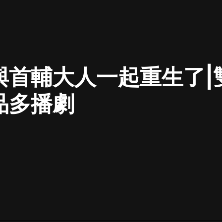
最佳女婿｜都市異能多人有聲劇｜一
種侃侃｜有聲小說
與首輔大人一起重生了|
一種侃侃
米小圈上學記:一二三年級 | 暢銷出版
品多播劇
物
米小圈
破壞者聯盟篇1-4季·猴子警長科學探
案記|寶寶巴士
寶寶巴士
大奉打更人丨頭陀淵領銜多人有聲
劇|暢聽全集|王鶴棣、田曦薇主演影
視劇原著|賣報小郎君
頭陀淵講故事
總有這樣的歌只想一個人聽