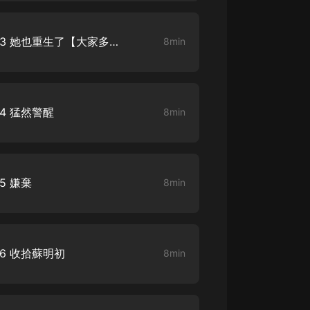
我與首輔大人一起重生了 003 她也重生了【大家多多支持新書《國民妖精》】
8min
4 猛然警醒
8min
5 嫌棄
8min
6 收拾蘇明初
8min