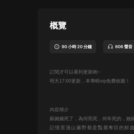
懸疑
科幻
概覽
好書精講
外語
90 小時 20 分鐘
606 聲音
耽美
認知思維
訂閱才可以看到更新喲~
人文
明天17:00更新，本專輯vip免費收聽！
音樂
粵語
內容簡介
頭條
蘇婉嬌死了，為何而死，何年死的，她
娛樂
記憶里漫山遍野都是豔麗奪目的鮮