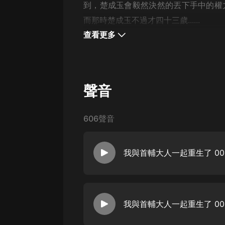
戲曲
到，楚成玉會毅然決然的丟下手中的權
而那時楚成玉不過才四十三歲......
旅遊
查看更多
免費專區
暢銷書
其他
聲音
606聲音