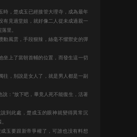
生命科學篇1-2·猴子警長科學探案記|
寶寶巴士科普
玉時，楚成玉已經接管大理寺，成為最年
寶寶巴士
没有見過堂姐，就好像二人從未成過親一
【新民間劇場】我的老千江湖｜ 有聲
的院落里。
的紫襟｜ 魔幻千手
有聲的紫襟
攪動風雲，手段狠辣，絲毫不懼禦史的彈
《夜色鋼琴曲》
他坐上了當朝首輔的位置，而發生這一切
夜色鋼琴曲趙海洋
太荒吞天訣丨熱血玄幻丨紫襟領銜有
獨往，别說是女人了，就是男人都是一副
聲劇
有聲的紫襟
他說：
“
放下吧，畢竟人死不能復生，活著
嫡女貴嫁 | 一刀蘇蘇團隊制作 | 古言
宮鬥重生爽文 多人有聲劇
一刀蘇蘇
次說到此處，楚成玉的眼神就變得異常沉
水一樣。
中國大案紀實 | 每日一驚案！真實案
件恐怖刑偵尚文
楚成玉要跟新帝爭權了，可誰也没有料想
大舌頭尚文