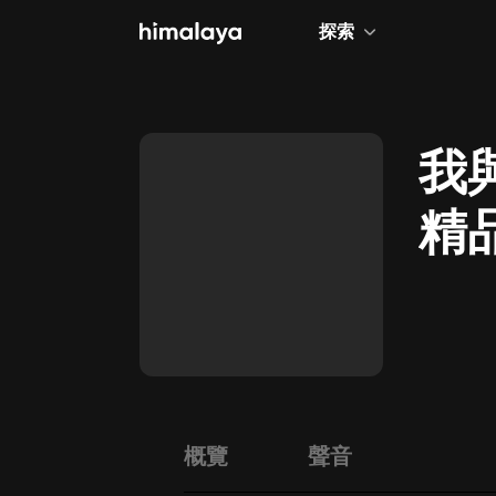
探索
全部
小說
我
個人成長
精
相聲評書
兒童
歷史
情感治愈
健康養生
商業財經
概覽
聲音
廣播劇