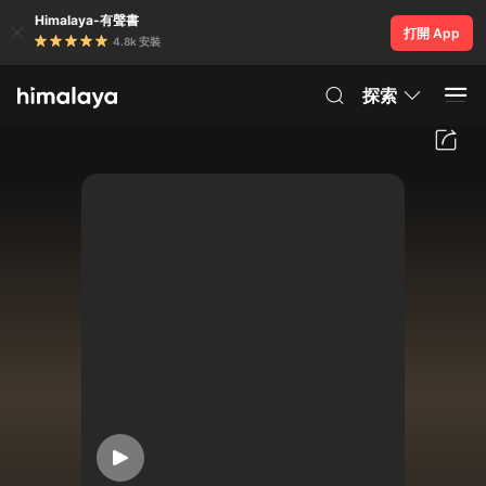
Himalaya-有聲書
打開 App
4.8k 安裝
探索