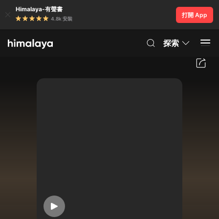
Himalaya-有聲書
打開 App
4.8k 安裝
探索