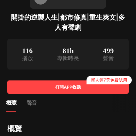
開掛的逆襲人生|都市修真|重生爽文|多
人有聲劇
116
81h
499
播放
專輯時長
聲音
新人領7天免費試用
打開APP收聽
概覽
聲音
概覽