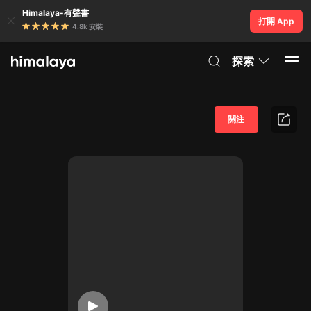
Himalaya-有聲書
打開 App
4.8k 安裝
探索
關注