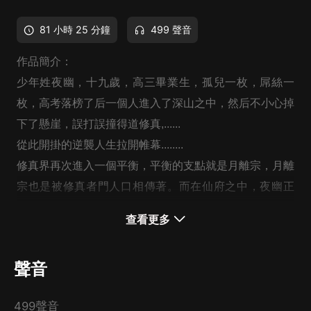
81 小時 25 分鐘
499 聲音
作品簡介：
少年姓夜幽，十九歲，高三畢業生，孤兒一枚，屌絲一
枚，高考落榜了后一個人進入了深山之中，然后不小心掉
下了懸崖，誤打誤撞得道修真,......
從此開掛的逆襲人生拉開帷幕........
修真界再次進入一個平衡，平衡的支點就是月離宗，月離
宗也是被修真者門人口相傳著。而在仙府之中，夜幽正
在‘花叢’中遊戲呢，他的四週都是美麗的‘花’，最主要的
查看更多
是，這些‘花’發出了叫聲.......。
聲音
499聲音