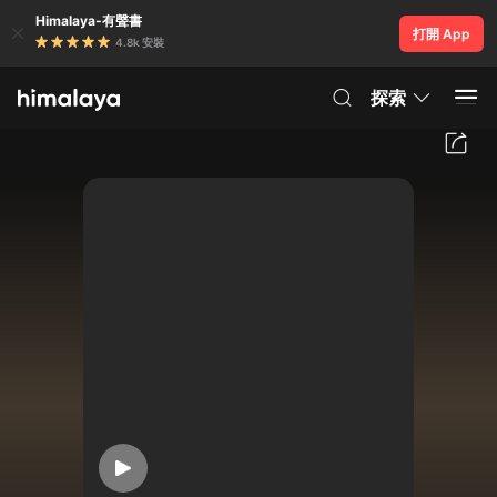
Himalaya-有聲書
打開 App
4.8k 安裝
探索