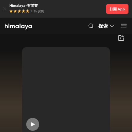
Himalaya-有聲書
打開 App
4.8k 安裝
探索