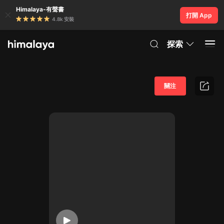
Himalaya-有聲書
打開 App
4.8k 安裝
探索
關注