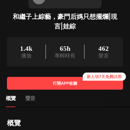
和繼子上綜藝，豪門后媽只想擺爛|現
言|娃綜
1.4k
65h
462
播放
專輯時長
聲音
新人領7天免費試用
打開APP收聽
概覽
聲音
概覽