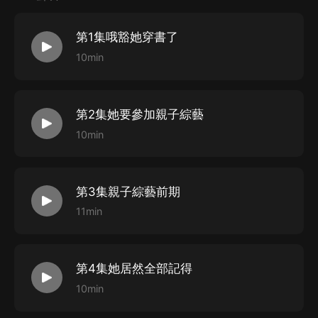
那個常年外地出差的男人怎麼天天晚上準時回家，還想著
進她房間睡覺，還有那個小屁孩，為什麼老是跟在她身
第1集哦豁她穿書了
后？
10min
第2集她要參加親子綜藝
10min
第3集親子綜藝前期
11min
第4集她居然全部記得
10min