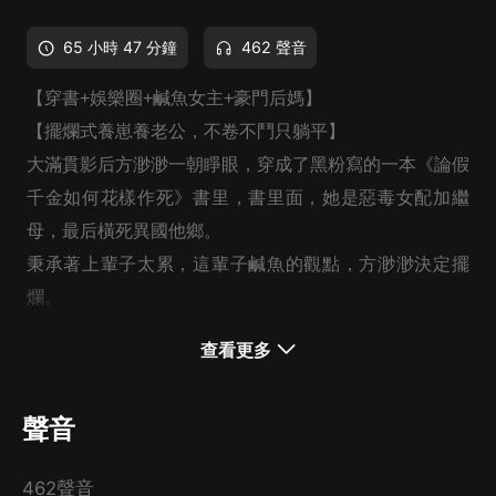
65 小時 47 分鐘
462 聲音
【穿書+娛樂圈+鹹魚女主+豪門后媽】
【擺爛式養崽養老公，不卷不鬥只躺平】
大滿貫影后方渺渺一朝睜眼，穿成了黑粉寫的一本《論假
千金如何花樣作死》書里，書里面，她是惡毒女配加繼
母，最后橫死異國他鄉。
秉承著上輩子太累，這輩子鹹魚的觀點，方渺渺決定擺
爛。
改變黑粉觀點？不在意。
查看更多
做個好繼母？還不如躺平，怎麼高興怎麼來。
於是，方渺渺在親子旅遊綜藝中開啟了自己的擺爛生活。
聲音
只是，誰能告訴她，為什麼黑子們突然變成自己的死忠
粉？
462聲音