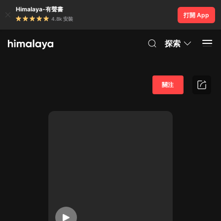
Himalaya-有聲書
打開 App
4.8k 安裝
探索
關注