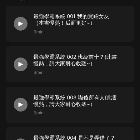
……
看蘇陌獲得最強學霸養成系統后，一步步成為世人眼中的
最強學霸系統 001 我的寶藏女友
神
（本書慢熱！后面更好~）
9min
作者/主播
作者：佛系和尚
最強學霸系統 002 班級前十？{此書
主播：探月，喜馬拉雅人氣主播，以都市搞笑小說為主。
慢熱，請大家耐心收聽~）
總播放量破11億！粉絲百萬~代表作：《系統讓我當天
6min
師》《重生之神級敗家子》《網遊之大盜賊》
演員表
最強學霸系統 003 嚇傻所有人{此書
探月：旁白
慢熱，請大家耐心收聽~）
5min
熊貓先生：男
1
柳柳：女
1
王檸檬：龍套
最強學霸系統 004 是不是弄錯了？