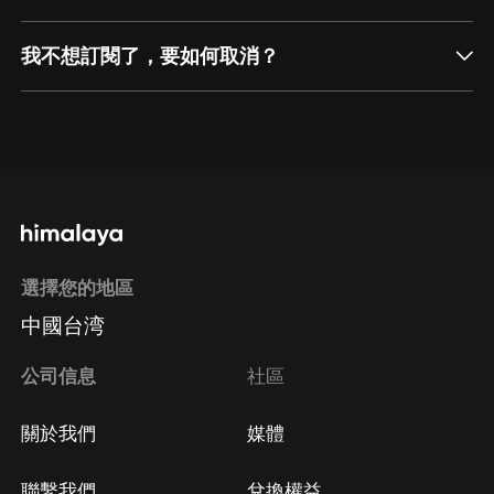
我不想訂閱了，要如何取消？
通過網頁端訂閱如何取消？
點擊這裡
通過手機端訂閱如何取消？
選擇您的地區
Apple Store取消訂閱
中國台湾
方法
Google Play取消訂閱方法
公司信息
社區
關於我們
媒體
聯繫我們
兌換權益