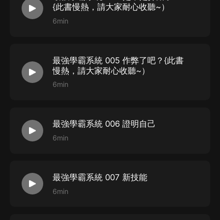
蘇晴：女
2
{此書慢熱，請大家耐心收聽~）
豔陽：男
2
6min
貓千歲：女
3
最強學霸系統 005 作弊了吧？{此書
慢熱，請大家耐心收聽~）
工作人員表
6min
作者：佛系和尚
最強學霸系統 006 證明自己
編劇：唐音傳媒螺螄粉
6min
導演：探月
后期：唐音傳媒油潑面
統籌：唐音傳媒傑小胖
最強學霸系統 007 新技能
6min