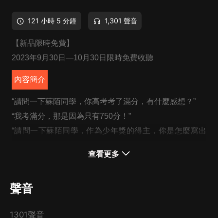
121 小時 5 分鐘
1,301 聲音
【新品限時免費】
2023年9月30日—10月30日限時免費收聽
內容簡介
“請問一下蘇陌同學，你高考考了滿分，有什麼感想？”
“我考滿分，那是因為只有750分！”
“請問一下蘇陌同學，作為少年獎的得主，你是怎麼寫出
來這麼優秀的作品？”
查看更多
“我就是隨便寫寫，大家不要當真啊！”
“阿爾法狗都被你打敗了，蘇陌同學你決勝局上的最后一
聲音
手，是怎麼想到的？”
“隨便下下，我從來都不覺得自己會輸。”
1301聲音