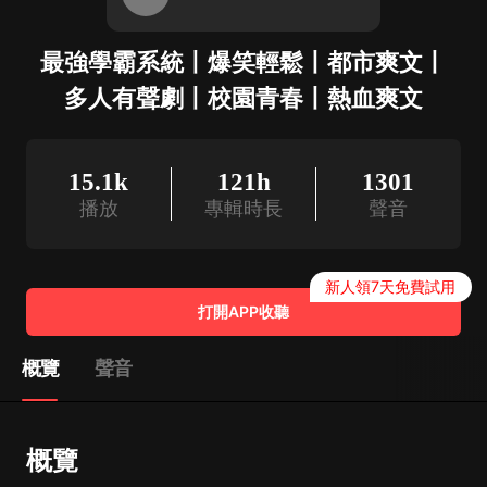
最強學霸系統丨爆笑輕鬆丨都市爽文丨
多人有聲劇丨校園青春丨熱血爽文
15.1k
121h
1301
播放
專輯時長
聲音
新人領7天免費試用
打開APP收聽
概覽
聲音
概覽