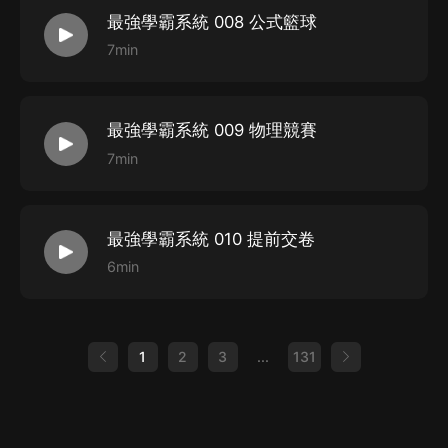
購買須知
最強學霸系統 008 公式籃球
7min
1
、本作品為付費有聲書，購買成功后，即可收聽。
2
、版權歸原作者所有，嚴禁翻錄成任何形式，嚴禁在任
何第三方平臺傳播，違者將追究其法律責任。
最強學霸系統 009 物理競賽
3
、如在充值／購買環節遇到問題，您可通過頁面右上方
7min
按鈕，將頁面分享至微信內使用微信支付完成購買。
4
、在購買過程中，如果您有任何問題，可以按以下步驟
谘詢在線客服：
最強學霸系統 010 提前交卷
第一步：您可在喜馬拉雅
APP
【賬號
-
聯系客服】中谘詢
6min
在線客服；
第二步：如果您無法聯系上
APP
內在線客服，可關注
【喜馬拉雅
APP
】公眾號，通過下方菜單欄里【我的
-
在
1
2
3
...
131
線客服】谘詢在線客服；
第三步：如果在線客服都未取得聯系，也可撥打客服電
話：
400-838-5616