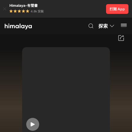
Himalaya-有聲書
打開 App
4.8k 安裝
探索