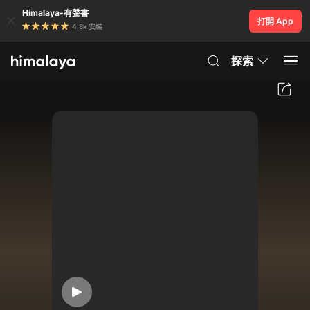
Himalaya-有聲書
打開 App
4.8k 安裝
探索