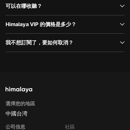
可以在哪收聽？
Himalaya VIP 的價格是多少？
我不想訂閱了，要如何取消？
通過網頁端訂閱如何取消？
點擊這裡
通過手機端訂閱如何取消？
選擇您的地區
Apple Store取消訂閱
中國台湾
方法
Google Play取消訂閱方法
公司信息
社區