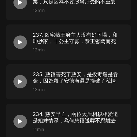
案，只是因為不要臉貪汙受賄不重要
12min
237. 凶宅恭王府主人没有好下場，和
珅抄家，十公主守寡，恭王鬱悶而死
12min
235. 慈禧害死了慈安，是投毒還是吞
金，因為殺了安德海還是撞破了私情
13min
234. 慈安早亡，兩位太后相殺相愛還
是姐妹情深，為何慈禧送葬不忍離去
11min