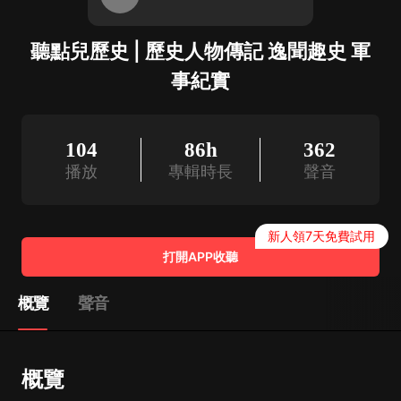
聽點兒歷史 | 歷史人物傳記 逸聞趣史 軍
事紀實
104
86h
362
播放
專輯時長
聲音
新人領7天免費試用
打開APP收聽
概覽
聲音
概覽