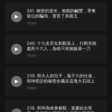
241. 糊塗的道光，無能的鹹豐，爭奪
皇位的騙局，害苦了恭親王
16min
240. 十七名宮女刺殺皇上，行動失敗
處死十六人，為啥只有她躲過一刀
16min
239. 和大人的兒子，鬼子六的仕途，
和珅奕訢的秘密全藏在這塊大石頭上
14min
238. 和珅為啥會被殺，嘉慶給出答