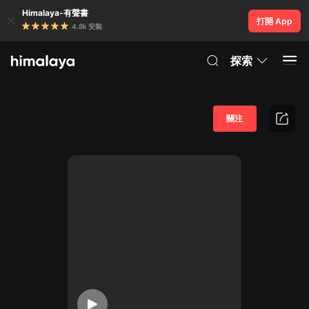
Himalaya-有聲書
打開 App
4.8k 安裝
探索
關注