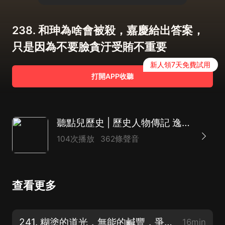
238. 和珅為啥會被殺，嘉慶給出答案，
只是因為不要臉貪汙受賄不重要
新人領7天免費試用
打開APP收聽
聽點兒歷史 | 歷史人物傳記 逸聞趣史 軍事紀實
104次播放
362條聲音
查看更多
241. 糊塗的道光，無能的鹹豐，爭奪皇位的騙局，害苦了恭親王
16min