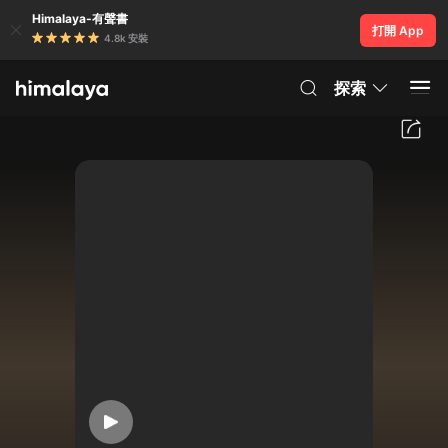
Himalaya-有聲書
打開 App
4.8k 安裝
探索