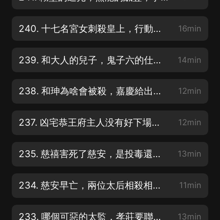
240. 十七名宮女刺殺皇上，行動失敗處死十六人，為啥只有她躲過一刀
16min
239. 和大人的兒子，鬼子六的仕途，和珅奕訢的秘密全藏在這塊大石頭上
14min
238. 和珅為啥會被殺，嘉慶給出答案，只是因為不要臉貪汙受賄不重要
12min
237. 凶宅恭王府主人没有好下場，和珅抄家，十公主守寡，恭王鬱悶而死
12min
235. 慈禧害死了慈安，是投毒還是吞金，因為殺了安德海還是撞破了私情
13min
234. 慈安早亡，兩位太后相殺相愛還是姐妹情深，為何慈禧送葬不忍離去
11min
233. 哪個可惡的太監，孝莊要聯合索尼鼇拜才能除掉，順治不死都不敢殺
13min