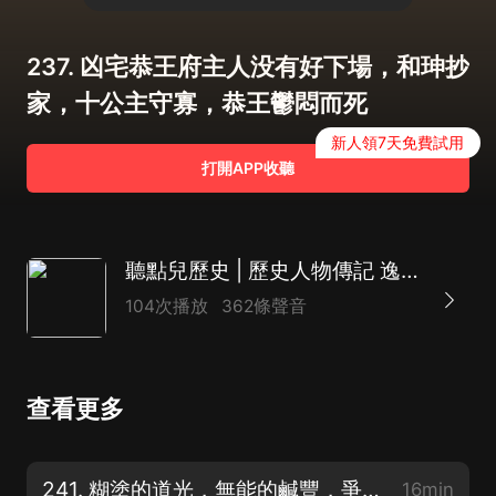
237. 凶宅恭王府主人没有好下場，和珅抄
家，十公主守寡，恭王鬱悶而死
新人領7天免費試用
打開APP收聽
聽點兒歷史 | 歷史人物傳記 逸聞趣史 軍事紀實
104次播放
362條聲音
查看更多
241. 糊塗的道光，無能的鹹豐，爭奪皇位的騙局，害苦了恭親王
16min