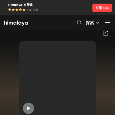
Himalaya-有聲書
打開 App
4.8k 安裝
探索