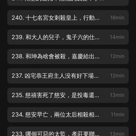
240. 十七名宮女刺殺皇上，行動失敗處死十六人，為啥只有她躲過一刀
16min
239. 和大人的兒子，鬼子六的仕途，和珅奕訢的秘密全藏在這塊大石頭上
14min
238. 和珅為啥會被殺，嘉慶給出答案，只是因為不要臉貪汙受賄不重要
12min
237. 凶宅恭王府主人没有好下場，和珅抄家，十公主守寡，恭王鬱悶而死
12min
235. 慈禧害死了慈安，是投毒還是吞金，因為殺了安德海還是撞破了私情
13min
234. 慈安早亡，兩位太后相殺相愛還是姐妹情深，為何慈禧送葬不忍離去
11min
233. 哪個可惡的太監，孝莊要聯合索尼鼇拜才能除掉，順治不死都不敢殺
13min