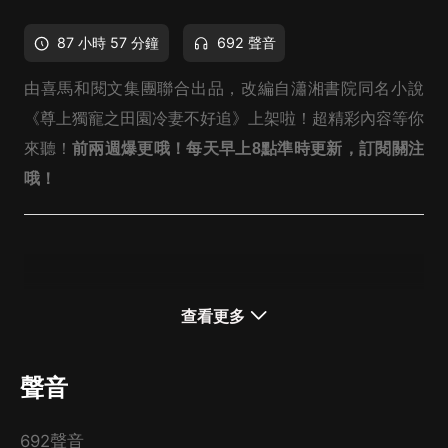
87 小時 57 分鐘
692 聲音
由喜馬和閱文集團聯合出品，改編自瀟湘書院同名小說
《尊上獨寵之田園冷妻不好追》上架啦！超精彩內容等你
來聽！
前兩週爆更哦！每天早上8點準時更新，訂閱關注
哦！
查看更多
聲音
692聲音