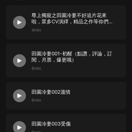
尊上獨寵之田園冷妻不好追片花來
啦，眾多CV演繹，精品之作等你們來
聽哦
4min
田園冷妻001-初醒（點讚，評論，訂
閱，月票，爆更哦）
8min
田園冷妻002溫情
8min
田園冷妻003受傷