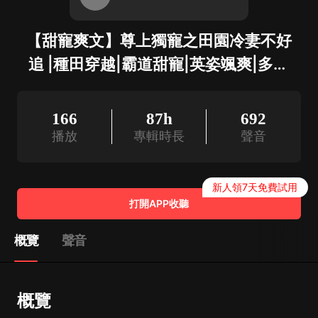
【甜寵爽文】尊上獨寵之田園冷妻不好
追 |種田穿越|霸道甜寵|英姿颯爽|多播
精品
166
87h
692
播放
專輯時長
聲音
新人領7天免費試用
打開APP收聽
概覽
聲音
概覽