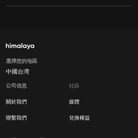
通過網頁端訂閱如何取消？
點擊這裡
通過手機端訂閱如何取消？
選擇您的地區
Apple Store取消訂閱
中國台湾
方法
Google Play取消訂閱方法
公司信息
社區
關於我們
媒體
聯繫我們
兌換權益