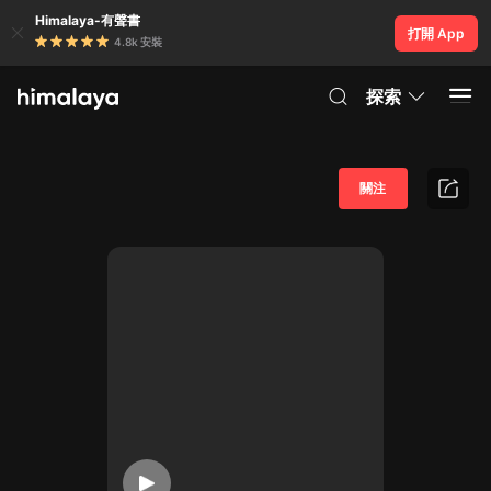
Himalaya-有聲書
打開 App
4.8k 安裝
探索
關注