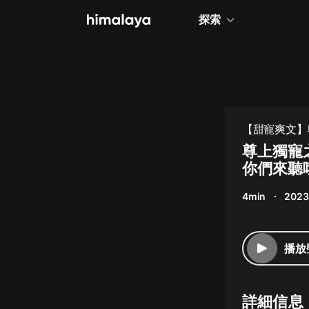
探索
全部
小說
個人成長
【甜寵爽文】
相聲評書
尊上獨寵
你們來聽
兒童
4min
2023
歷史
情感治愈
播放
健康養生
商業財經
詳細信息
廣播劇