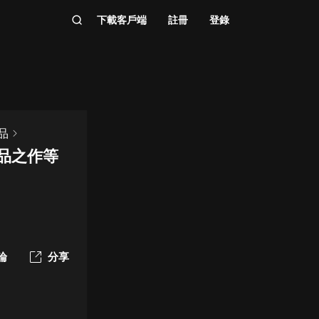
下載客戶端
註冊
登錄
品
品之作等
論
分享