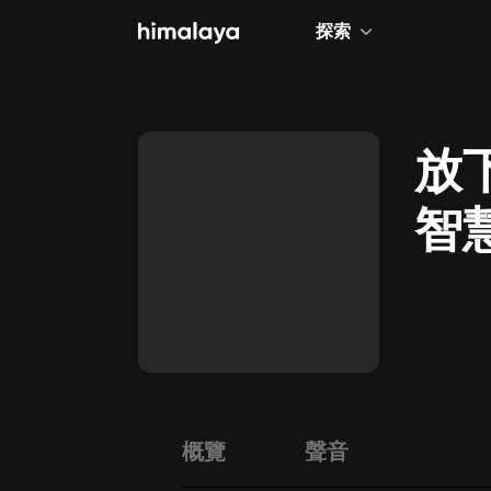
探索
全部
小說
放下
個人成長
智
相聲評書
兒童
歷史
情感治愈
健康養生
商業財經
概覽
聲音
廣播劇