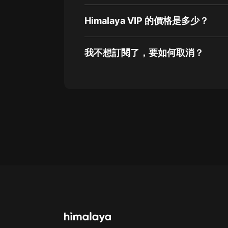
Himalaya VIP 的價格是多少？
我不想訂閱了，要如何取消？
通過網頁端訂閱如何取消？
點擊這裡
通過手機端訂閱如何取消？
Apple Store取消訂閱方法
G