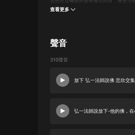
經典名著
去想在這極致的繁華過后回首，會是怎
查看更多
人物傳記
電影
生活
聲音
英語
日語
310聲音
課程
放下 弘一法師說佛 悲欣交集
少兒教育
二次元
教育培訓
弘一法師說放下-他的佛，在
IT科技
汽車