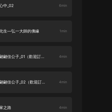
中_02
6min
大秦：不裝了，你爹我是秦始皇丨爆
笑穿越丨伍壹劇社多人劇|趙家繼承
人秦朝
伍壹劇社
詭秘之主 | 多人有聲劇丨同名動畫原
渡此生—弘一大師的佛緣
1min
著 | 西幻克蘇魯 | 烏賊作品
8082Audio
重生1980：開局迎娶姐姐閨蜜丨頭
陀淵領銜丨重生八零丨精品多人有聲
弘一法師說放下-好一位濁世翩翩佳公子_01（歡迎訂閱）
4min
劇
頭陀淵講故事
成何體統丨雙穿反套路爆笑爽文丨冷
月淺淺&倔強的小紅丨精品多人有聲
劇
o冷月淺淺o
弘一法師說放下-好一位濁世翩翩佳公子_02（歡迎訂閱）
4min
家之路
4min