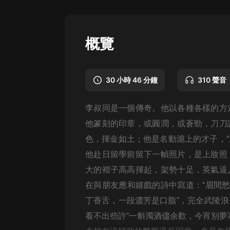
懸疑
科幻
概覽
好書精講
外語
30 小時 46 分鐘
310 聲音
耽美
李叔同是一個傳奇。他以各種各樣的方
認知思維
他篆刻的印章，或圓潤，或蒼勁，刀刀
人文
色，揮金如土；他是名動滬上的才子，“
音樂
他赴日留學前留下一幀照片，是上妝照
大的褶子高高揮起，架勢十足，英氣逼
粵語
在與朋友應和嬉戲的詩中寫道：“眉間愁
頭條
丁香舌，一段濃芳是口脂”，完全武陵
娛樂
看不出些許“一斛濁酒儘余歡，今宵别夢