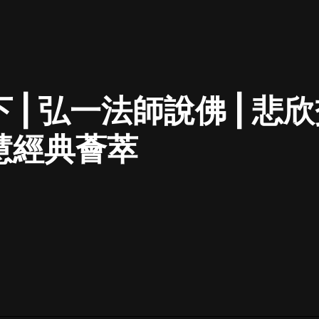
最佳女婿｜都市異能多人有聲劇｜一
種侃侃｜有聲小說
 | 弘一法師說佛 | 
一種侃侃
米小圈上學記:一二三年級 | 暢銷出版
慧經典薈萃
物
米小圈
破壞者聯盟篇1-4季·猴子警長科學探
案記|寶寶巴士
寶寶巴士
大奉打更人丨頭陀淵領銜多人有聲
劇|暢聽全集|王鶴棣、田曦薇主演影
視劇原著|賣報小郎君
頭陀淵講故事
總有這樣的歌只想一個人聽