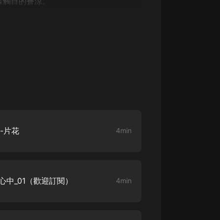
樣觸目的蒼涼。
生命科學篇1-2·猴子警長科學探案記|
寶寶巴士科普
寶寶巴士
【新民間劇場】我的老千江湖｜ 有聲
的紫襟｜ 魔幻千手
有聲的紫襟
《夜色鋼琴曲》
夜色鋼琴曲趙海洋
太荒吞天訣丨熱血玄幻丨紫襟領銜有
聲劇
-片花
4min
有聲的紫襟
嫡女貴嫁 | 一刀蘇蘇團隊制作 | 古言
宮鬥重生爽文 多人有聲劇
一刀蘇蘇
心中_01（歡迎訂閱）
4min
中國大案紀實 | 每日一驚案！真實案
件恐怖刑偵尚文
大舌頭尚文