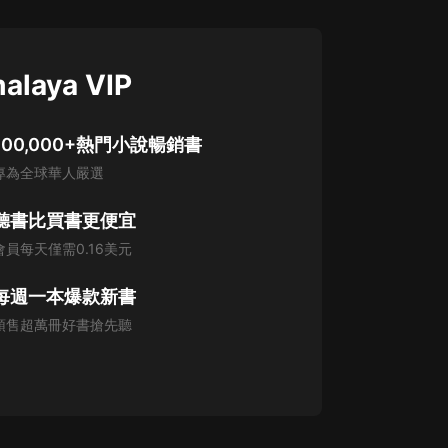
alaya VIP
100,000+熱門小說暢銷書
專為全球華人嚴選
聽書比買書更便宜
會員每天僅需0.16美元
每週一本爆款新書
預售超萬冊好書搶先聽