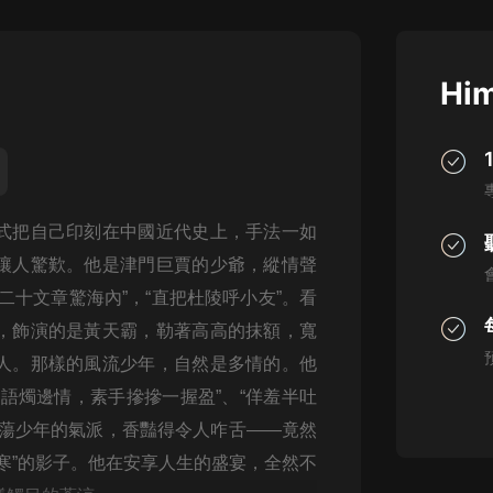
灰姑娘音樂
郭德綱於謙相聲全集
Him
德雲社郭德綱相聲VIP
安全警長啦咘啦哆·假期篇|新篇章加
更|寶寶巴士故事
寶寶巴士
式把自己印刻在中國近代史上，手法一如
凡人修仙傳|楊洋主演影視原著|薑廣
濤配音多播版本
讓人驚歎。他是津門巨賈的少爺，縱情聲
光合積木
二十文章驚海內”，“直把杜陵呼小友”。看
，飾演的是黃天霸，勒著高高的抹額，寬
摸金天師【第一季】（紫襟演播）
有聲的紫襟
人。那樣的風流少年，自然是多情的。他
語燭邊情，素手摻摻一握盈”、“佯羞半吐
無敵六皇子|爆笑穿越|無敵流皇子|安
浪蕩少年的氣派，香豔得令人咋舌——竟然
燃領銜有聲小說
安燃
寒”的影子。他在安享人生的盛宴，全然不