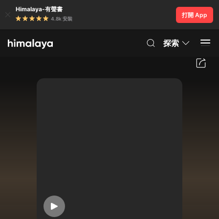
Himalaya-有聲書
打開 App
4.8k 安裝
探索