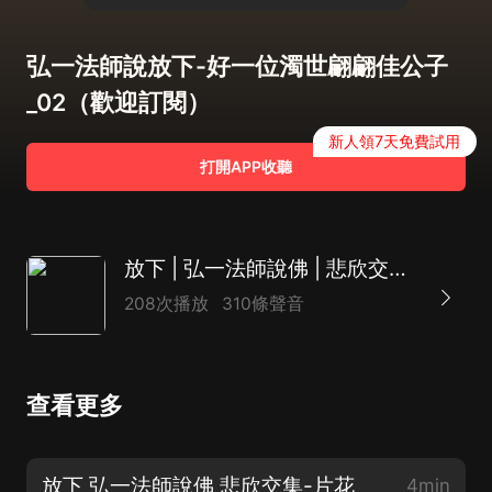
弘一法師說放下-好一位濁世翩翩佳公子
_02（歡迎訂閱）
新人領7天免費試用
打開APP收聽
放下 | 弘一法師說佛 | 悲欣交集 李叔同人生智慧經典薈萃
208次播放
310條聲音
查看更多
放下 弘一法師說佛 悲欣交集-片花
4min