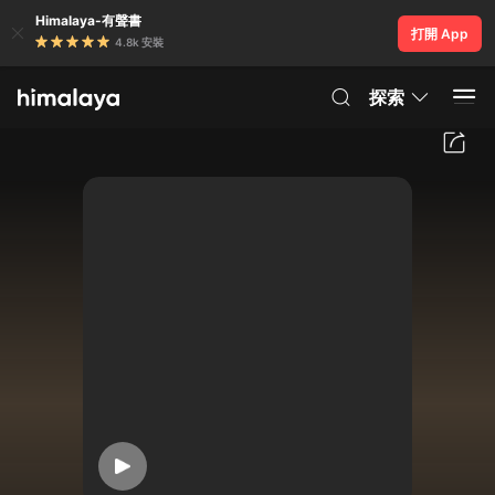
Himalaya-有聲書
打開 App
4.8k 安裝
探索