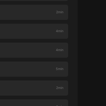
大秦：不裝了，你爹我是秦始皇丨爆
2min
笑穿越丨伍壹劇社多人劇|趙家繼承
人秦朝
伍壹劇社
詭秘之主 | 多人有聲劇丨同名動畫原
4min
著 | 西幻克蘇魯 | 烏賊作品
8082Audio
重生1980：開局迎娶姐姐閨蜜丨頭
4min
陀淵領銜丨重生八零丨精品多人有聲
劇
頭陀淵講故事
成何體統丨雙穿反套路爆笑爽文丨冷
5min
月淺淺&倔強的小紅丨精品多人有聲
劇
o冷月淺淺o
2min