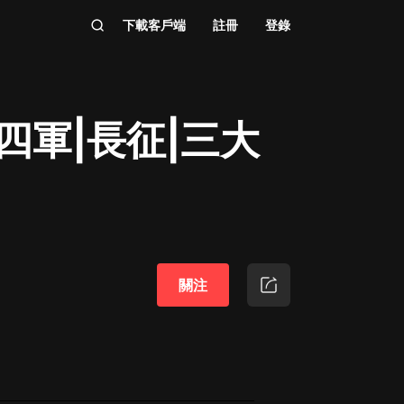
下載客戶端
註冊
登錄
四軍|長征|三大
關注