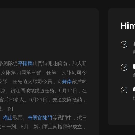
灰姑娘音樂
郭德綱於謙相聲全集
Him
德雲社郭德綱相聲VIP
安全警長啦咘啦哆·假期篇|新篇章加
更|寶寶巴士故事
寶寶巴士
遊擊總隊從
平陽縣
山門街開赴皖南，加入新
凡人修仙傳|楊洋主演影視原著|薑廣
濤配音多播版本
二支隊第四團第三營，任第二支隊副司令
光合積木
遣支隊，任先遣支隊司令員，向
蘇南
敵后執
京、鎮江間破壞鐵道任務。6月17日，在
摸金天師【第一季】（紫襟演播）
有聲的紫襟
官兵30多人。6月21日，先遣支隊撤銷，
員。
[2]
無敵六皇子|爆笑穿越|無敵流皇子|安
、
橫山
戰鬥、
奇襲官陡門
等戰鬥中，殲日
燃領銜有聲小說
安燃
毀火車一列。8月，新四軍江南指揮部成立，