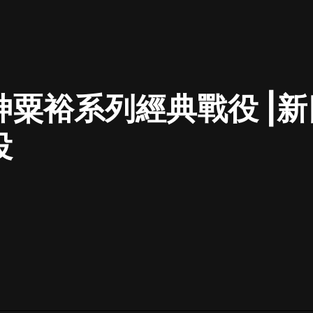
最佳女婿｜都市異能多人有聲劇｜一
種侃侃｜有聲小說
神粟裕系列經典戰役 |新
一種侃侃
米小圈上學記:一二三年級 | 暢銷出版
役
物
米小圈
破壞者聯盟篇1-4季·猴子警長科學探
案記|寶寶巴士
寶寶巴士
大奉打更人丨頭陀淵領銜多人有聲
劇|暢聽全集|王鶴棣、田曦薇主演影
視劇原著|賣報小郎君
頭陀淵講故事
總有這樣的歌只想一個人聽