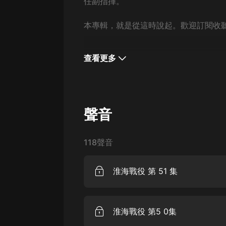
經典名著
任副指揮。
人物傳記
本專輯，就是從這時說起。歡迎訂閱收
電影
查看更多
生活
英語
日語
聲音
課程
少兒教育
118聲音
二次元
淮海戰役 第 51 集
教育培訓
IT科技
淮海戰役 第5 0集
汽車