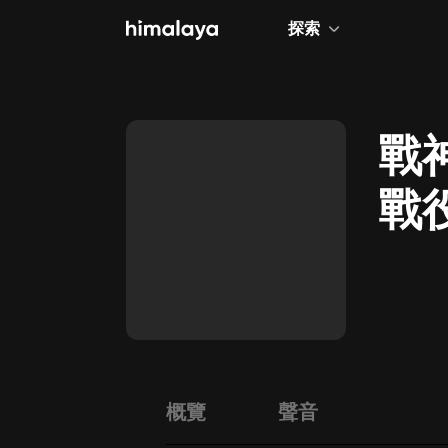
探索
全部
小說
戰
個人成長
戰
相聲評書
兒童
歷史
情感治愈
健康養生
商業財經
概覽
聲音
廣播劇