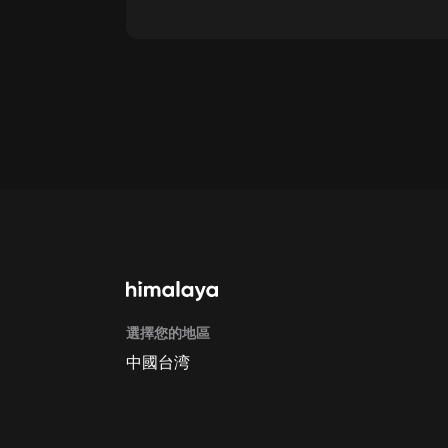
通過網頁端訂閱如何取消？
點擊這裡
通過手機端訂閱如何取消？
Apple Store取消訂閱方法
G
選擇您的地區
中國台湾