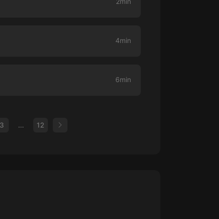
2min
4min
6min
3
...
12