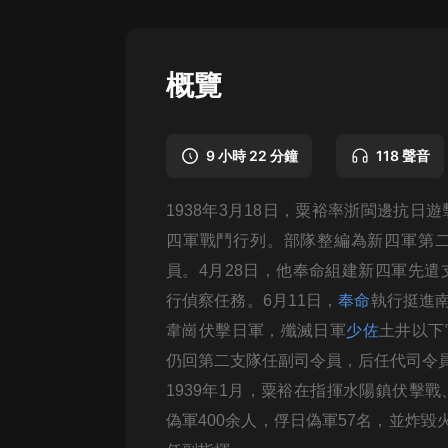
懸疑
科幻
概覽
好書精講
外語
9 小時 22 分鐘
118 聲音
耽美
1938年3月18日，粟裕率浙閩邊抗日
認知思維
四軍戰鬥行列。部隊整編為新四軍第
人文
員。4月28日，他奉命組建新四軍先
音樂
行偵察任務。6月11日，
奉命
執行挺進南
韋崗伏擊日軍，殲滅日軍
少佐
土井以下
粵語
仍回第二支隊任副司令員，后任代司令
頭條
1939年1月，粟裕在指揮水陽鎮伏擊戰
娛樂
偽軍400余人，俘日偽軍57名，並炸