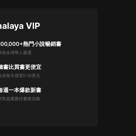
alaya VIP
100,000+熱門小說暢銷書
專為全球華人嚴選
聽書比買書更便宜
會員每天僅需0.16美元
每週一本爆款新書
預售超萬冊好書搶先聽