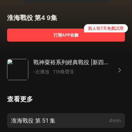
淮海戰役 第4 9集
新人領7天免費試用
打開APP收聽
戰神粟裕系列經典戰役 |新四軍|長征|三大戰役
-次播放
118條聲音
查看更多
淮海戰役 第 51 集
4min