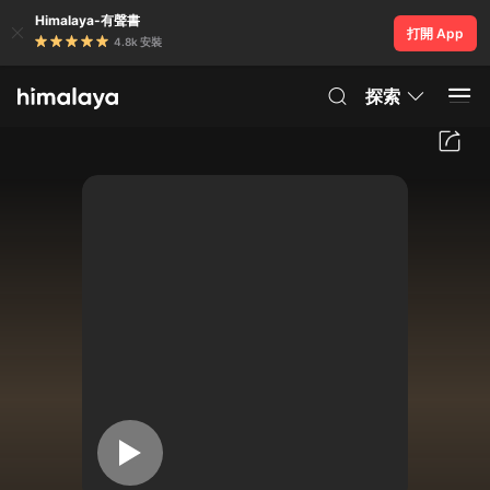
Himalaya-有聲書
打開 App
4.8k 安裝
探索