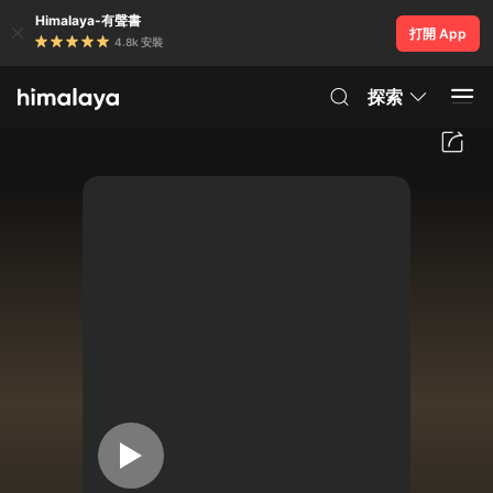
Himalaya-有聲書
打開 App
4.8k 安裝
探索