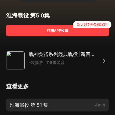
淮海戰役 第5 0集
新人領7天免費試用
打開APP收聽
戰神粟裕系列經典戰役 |新四軍|長征|三大戰役
-次播放
118條聲音
查看更多
淮海戰役 第 51 集
4min