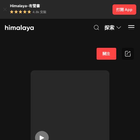
Himalaya-有聲書
打開 App
4.8k 安裝
探索
關注