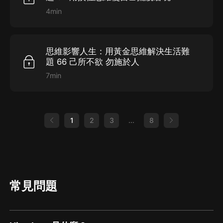
4min
思維影響人生：用黃金思維解決生活難
題 66 己所不欲 勿施於人
7min
1
2
3
...
8
常見問題