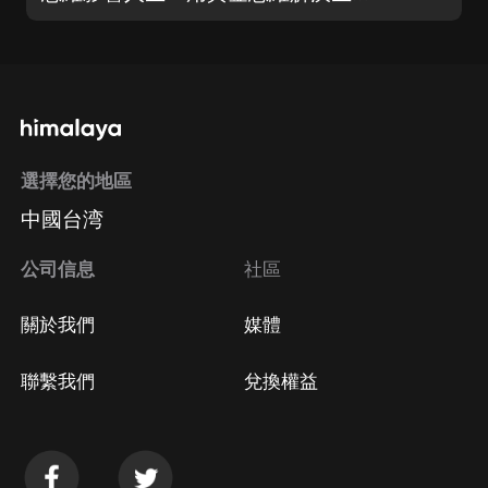
選擇您的地區
中國台湾
公司信息
社區
關於我們
媒體
聯繫我們
兌換權益