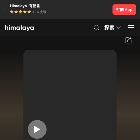
Himalaya-有聲書
打開 App
4.8k 安裝
探索