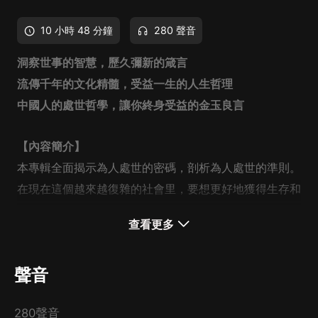
10 小時 48 分鐘
280 聲音
洞察世事的智慧，歷久彌新的箴言
流傳千年的文化精髓，受益一生的人生哲理
中國人的處世哲學，
讓你終身受益的金玉良言
【內容簡介】
本專輯
全面揭示為人處世的密碼，剖析為人處世的準則。
在現在這個越來越復雜的社會里，要想更好地獲得生存和
發展，你就要學會為人處世之道。
成功的機會對每個人都
查看更多
是相等的，你能勝過别人的地方就是為人處世的方式。
聲音
280聲音