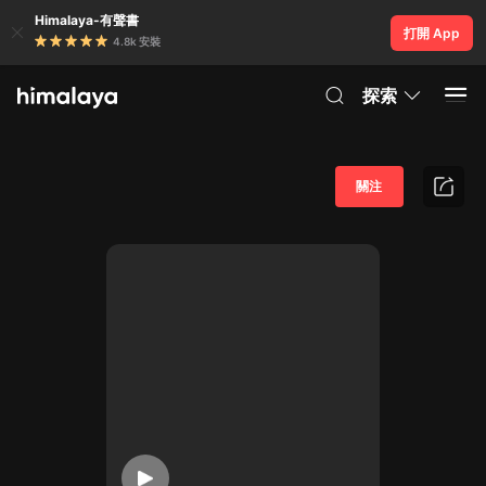
Himalaya-有聲書
打開 App
4.8k 安裝
探索
關注