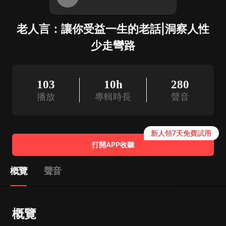
老人言：讓你受益一生的老話|洞察人性
少走彎路
103
10h
280
播放
專輯時長
聲音
新人領7天免費試用
打開APP收聽
概覽
聲音
概覽